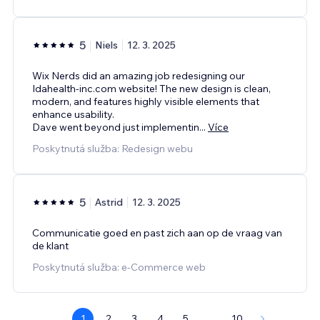
5
Niels
12. 3. 2025
Wix Nerds did an amazing job redesigning our
Idahealth-inc.com website! The new design is clean,
modern, and features highly visible elements that
enhance usability.
Dave went beyond just implementin
...
Více
Poskytnutá služba: Redesign webu
5
Astrid
12. 3. 2025
Communicatie goed en past zich aan op de vraag van
de klant
Poskytnutá služba: e‑Commerce web
1
2
3
4
5
...
10