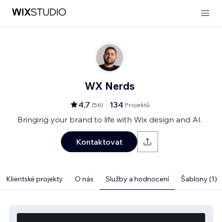
WX Nerds
4,7
134
(
56
)
Projektů
Bringing your brand to life with Wix design and AI.
Kontaktovat
Klientské projekty
O nás
Služby a hodnocení
Šablony (1)