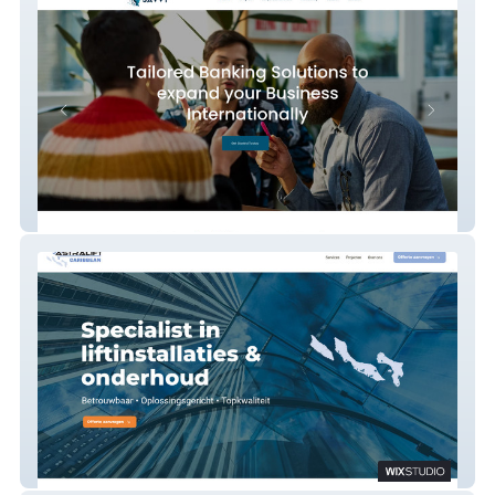
Savvy Fintech
Astralift Caribbean