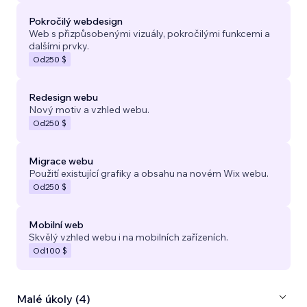
Pokročilý webdesign
Web s přizpůsobenými vizuály, pokročilými funkcemi a
dalšími prvky.
Od
250 $
Redesign webu
Nový motiv a vzhled webu.
Od
250 $
Migrace webu
Použití existující grafiky a obsahu na novém Wix webu.
Od
250 $
Mobilní web
Skvělý vzhled webu i na mobilních zařízeních.
Od
100 $
Malé úkoly (4)