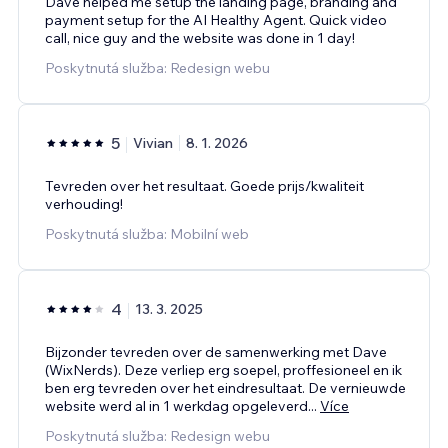
Dave helped me setup the landing page, branding and
payment setup for the AI Healthy Agent. Quick video
call, nice guy and the website was done in 1 day!
Poskytnutá služba: Redesign webu
5
Vivian
8. 1. 2026
Tevreden over het resultaat. Goede prijs/kwaliteit
verhouding!
Poskytnutá služba: Mobilní web
4
13. 3. 2025
Bijzonder tevreden over de samenwerking met Dave
(WixNerds). Deze verliep erg soepel, proffesioneel en ik
ben erg tevreden over het eindresultaat. De vernieuwde
website werd al in 1 werkdag opgeleverd
...
Více
Poskytnutá služba: Redesign webu