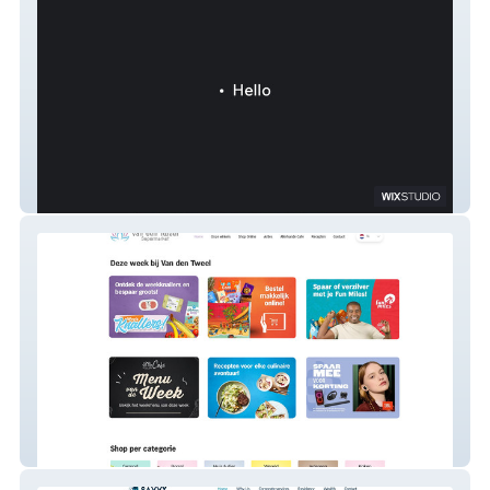
Dave Elossais
VanDenTweel