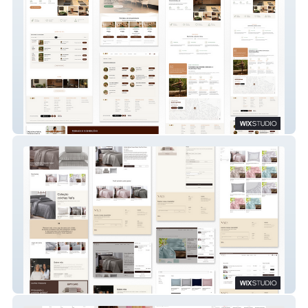
BeOM Body Mind Soul
Val's Enxováis