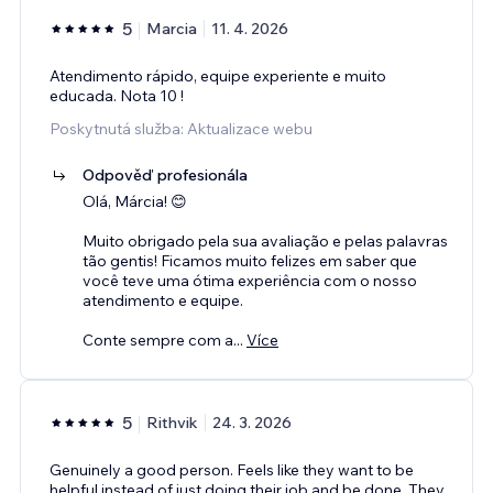
5
Marcia
11. 4. 2026
Atendimento rápido, equipe experiente e muito
educada. Nota 10 !
Poskytnutá služba: Aktualizace webu
Odpověď profesionála
Olá, Márcia! 😊
Muito obrigado pela sua avaliação e pelas palavras
tão gentis! Ficamos muito felizes em saber que
você teve uma ótima experiência com o nosso
atendimento e equipe.
Conte sempre com a
...
Více
5
Rithvik
24. 3. 2026
Genuinely a good person. Feels like they want to be
helpful instead of just doing their job and be done. They