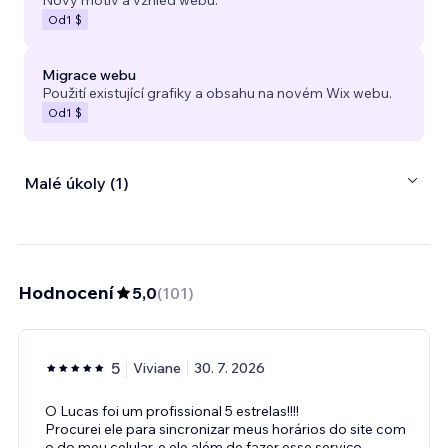
Od
1 $
Migrace webu
Použití existující grafiky a obsahu na novém Wix webu.
Od
1 $
Malé úkoly (1)
Hodnocení
5,0
(
101
)
5
Viviane
30. 7. 2026
O Lucas foi um profissional 5 estrelas!!!!
Procurei ele para sincronizar meus horários do site com
o do meu celular, e ele além de fazer esse serviço