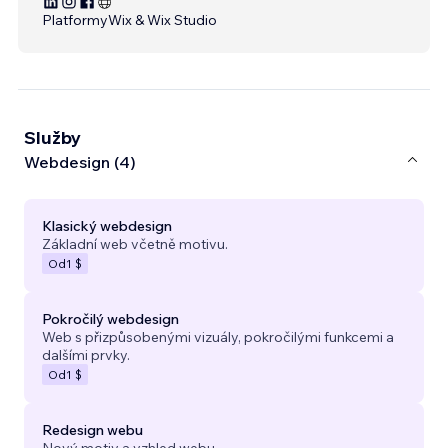
Platformy
Wix & Wix Studio
Služby
Webdesign (4)
Klasický webdesign
Základní web včetně motivu.
Od
1 $
Pokročilý webdesign
Web s přizpůsobenými vizuály, pokročilými funkcemi a
dalšími prvky.
Od
1 $
Redesign webu
Nový motiv a vzhled webu.