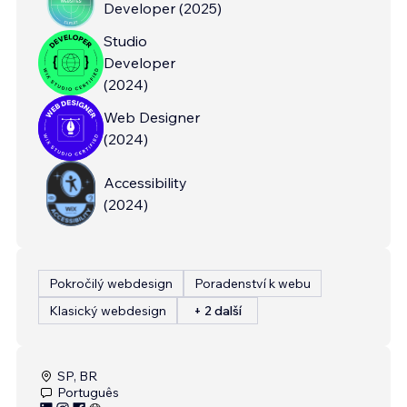
Developer
(
2025
)
Studio
Developer
(
2024
)
Web Designer
(
2024
)
Accessibility
(
2024
)
Pokročilý webdesign
Poradenství k webu
Klasický webdesign
+ 2 další
SP, BR
Português