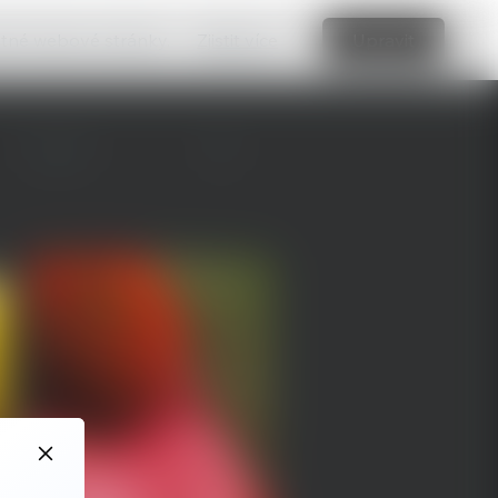
vatné webové stránky.
Zjistit více
Upravit