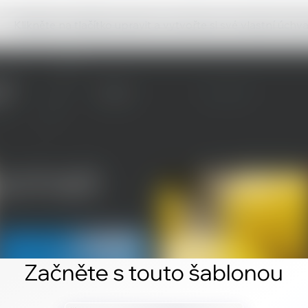
Klikněte na tlačítko upravit a vytvořte si své vlastní úch
Začněte s touto šablonou