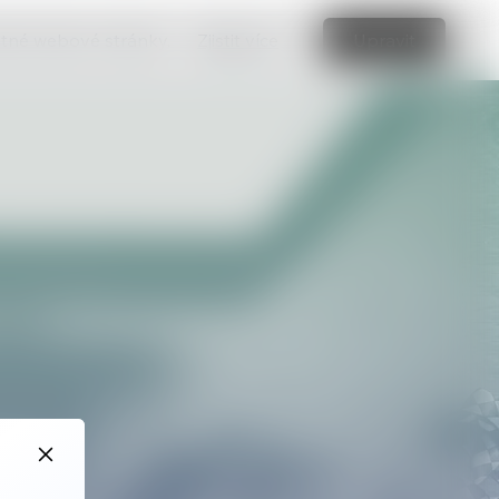
vatné webové stránky.
Zjistit více
Upravit