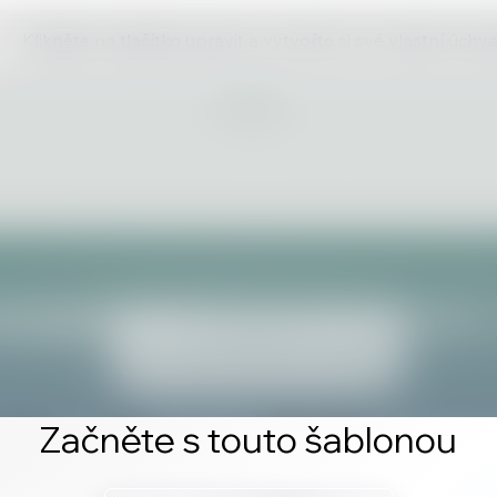
Klikněte na tlačítko upravit a vytvořte si své vlastní úch
Začněte s touto šablonou