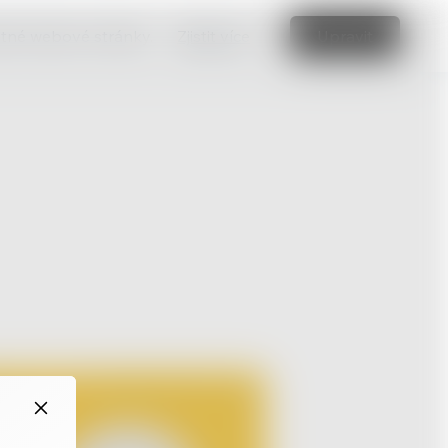
vatné webové stránky.
Zjistit více
Upravit