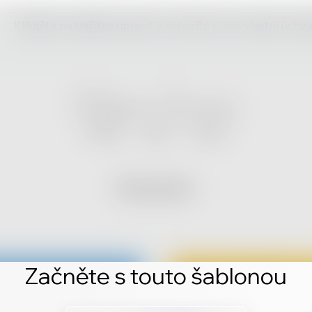
Klikněte na tlačítko upravit a vytvořte si své vlastní úch
Začněte s touto šablonou