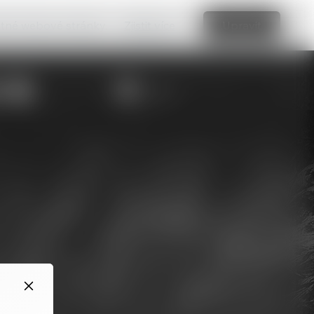
vatné webové stránky.
Zjistit více
Upravit