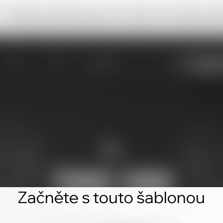
Klikněte na tlačítko upravit a vytvořte si své vlastní úch
Začněte s touto šablonou