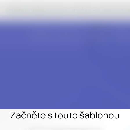
Klikněte na tlačítko upravit a vytvořte si své vlastní úch
Začněte s touto šablonou