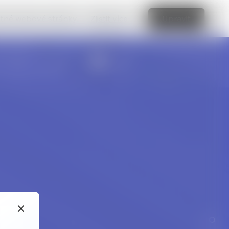
vatné webové stránky.
Zjistit více
Upravit