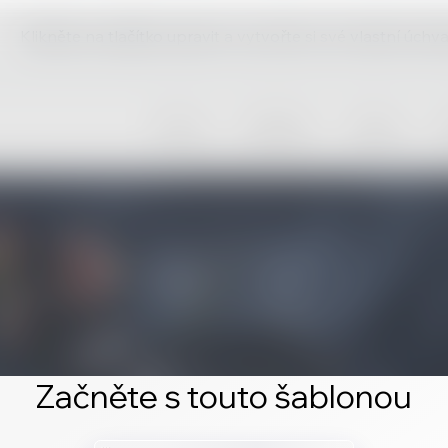
Klikněte na tlačítko upravit a vytvořte si své vlastní úch
Začněte s touto šablonou