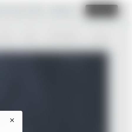
vatné webové stránky.
Zjistit více
Upravit