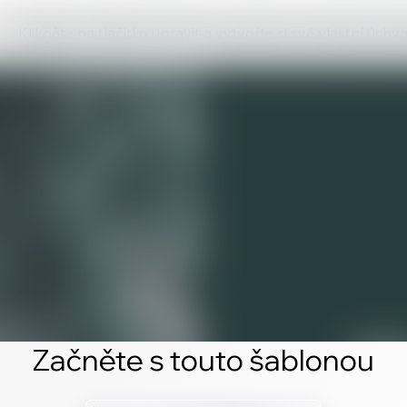
Klikněte na tlačítko upravit a vytvořte si své vlastní úch
Začněte s touto šablonou