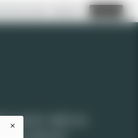
vatné webové stránky.
Zjistit více
Upravit