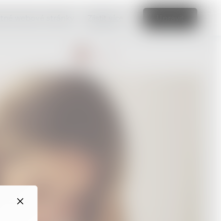
vatné webové stránky.
Zjistit více
Upravit