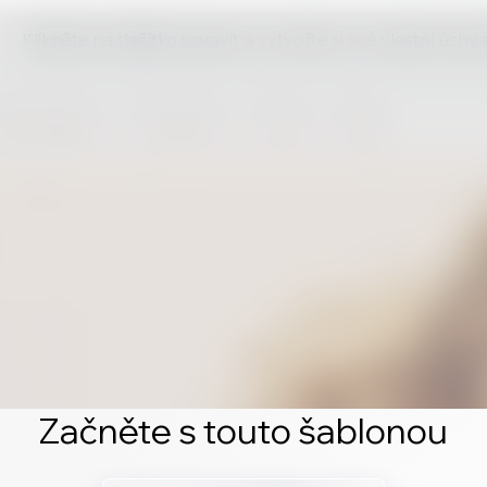
Klikněte na tlačítko upravit a vytvořte si své vlastní úch
Začněte s touto šablonou