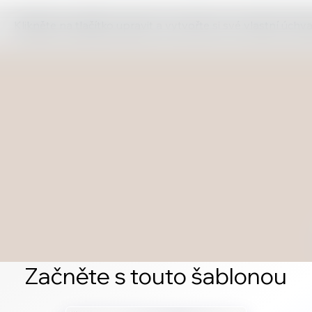
Klikněte na tlačítko upravit a vytvořte si své vlastní úch
Začněte s touto šablonou