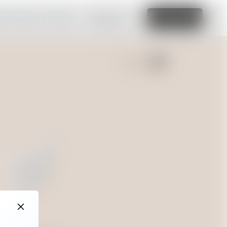
vatné webové stránky.
Zjistit více
Upravit