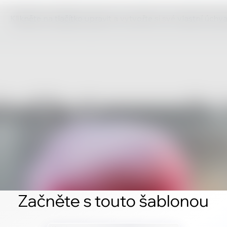
Klikněte na tlačítko upravit a vytvořte si své vlastní úch
Začněte s touto šablonou