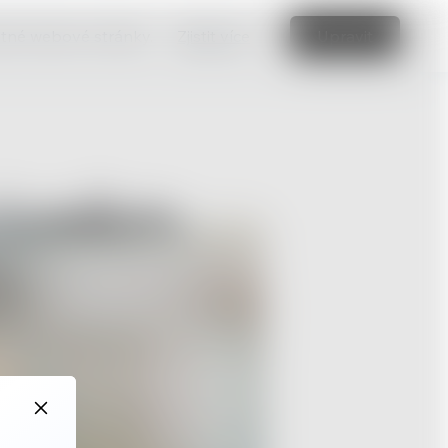
vatné webové stránky.
Zjistit více
Upravit