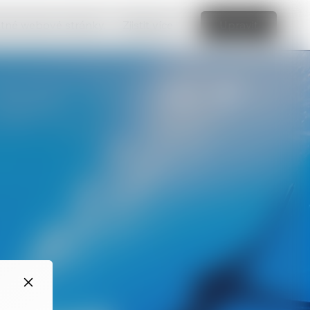
vatné webové stránky.
Zjistit více
Upravit