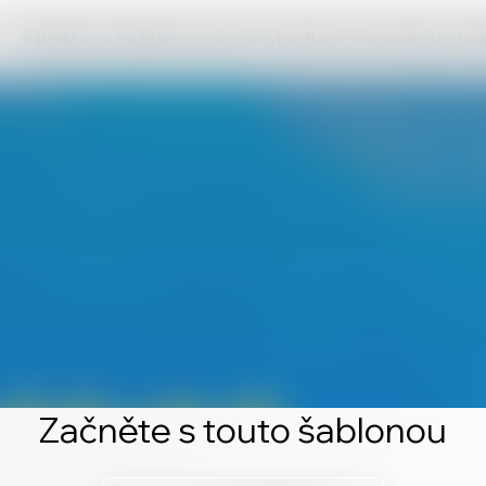
Klikněte na tlačítko upravit a vytvořte si své vlastní úch
Začněte s touto šablonou