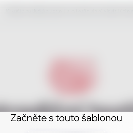
Klikněte na tlačítko upravit a vytvořte si své vlastní úch
Začněte s touto šablonou