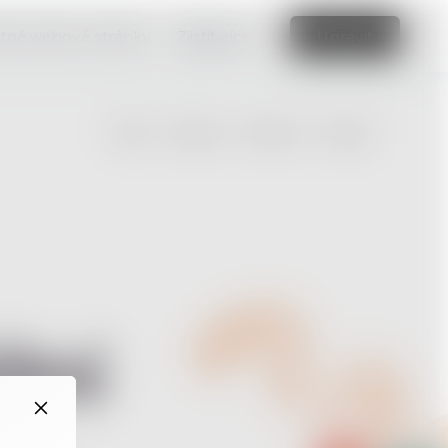
vatné webové stránky.
Zjistit více
Upravit