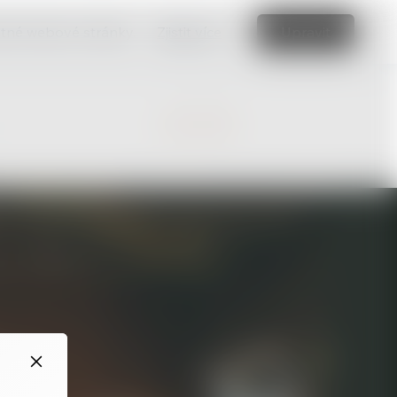
vatné webové stránky.
Zjistit více
Upravit