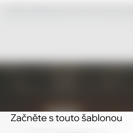
Klikněte na tlačítko upravit a vytvořte si své vlastní úch
Začněte s touto šablonou