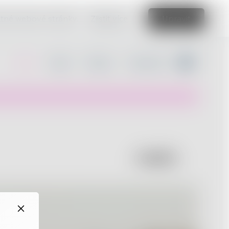
vatné webové stránky.
Zjistit více
Upravit