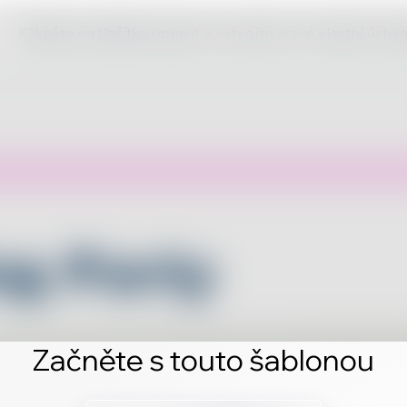
Klikněte na tlačítko upravit a vytvořte si své vlastní úch
Začněte s touto šablonou