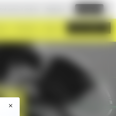
vatné webové stránky.
Zjistit více
Upravit