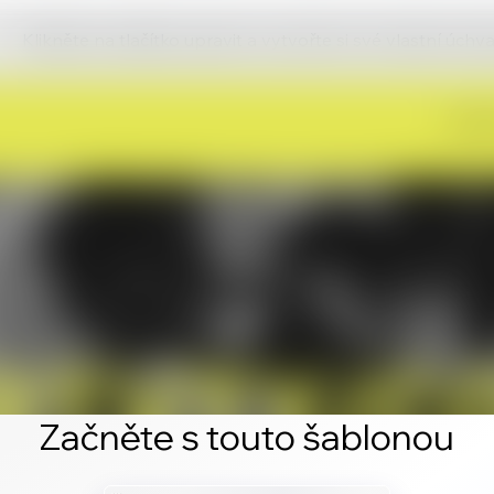
Klikněte na tlačítko upravit a vytvořte si své vlastní úch
Začněte s touto šablonou