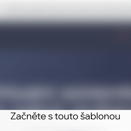
Klikněte na tlačítko upravit a vytvořte si své vlastní úch
Začněte s touto šablonou