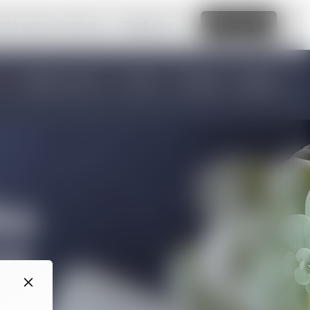
vatné webové stránky.
Zjistit více
Upravit