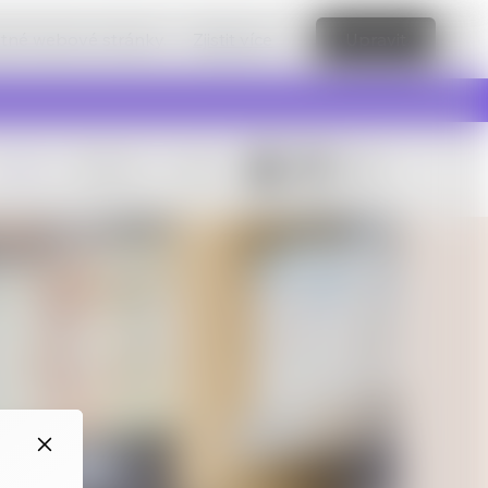
vatné webové stránky.
Zjistit více
Upravit