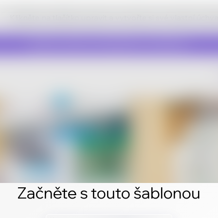
Klikněte na tlačítko upravit a vytvořte si své vlastní úch
Začněte s touto šablonou