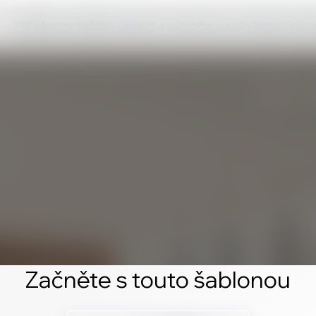
Klikněte na tlačítko upravit a vytvořte si své vlastní úch
Začněte s touto šablonou