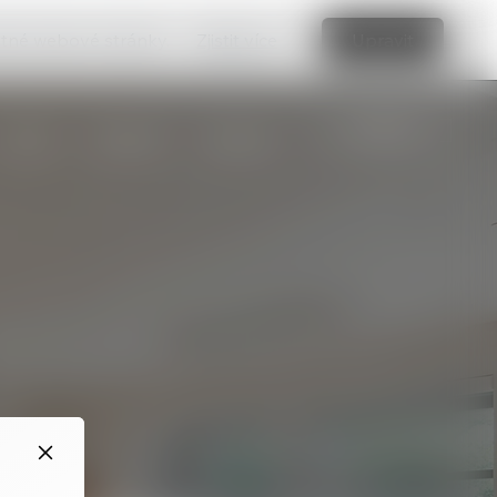
vatné webové stránky.
Zjistit více
Upravit