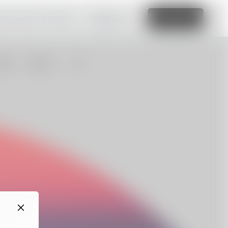
vatné webové stránky.
Zjistit více
Upravit