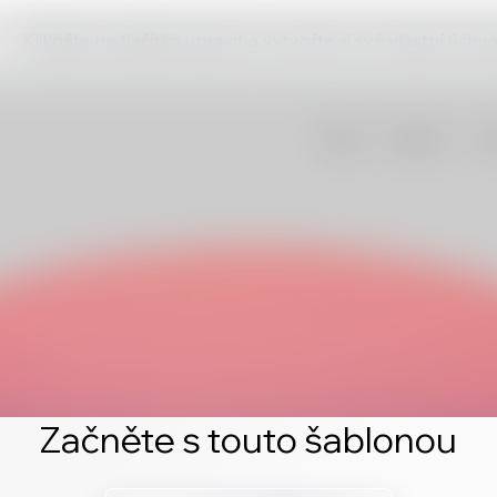
Klikněte na tlačítko upravit a vytvořte si své vlastní úch
Začněte s touto šablonou