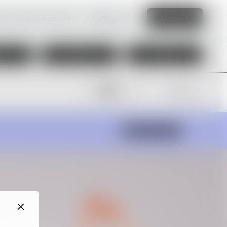
vatné webové stránky.
Zjistit více
Upravit