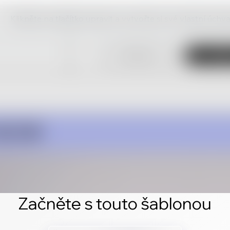
Klikněte na tlačítko upravit a vytvořte si své vlastní úch
Začněte s touto šablonou