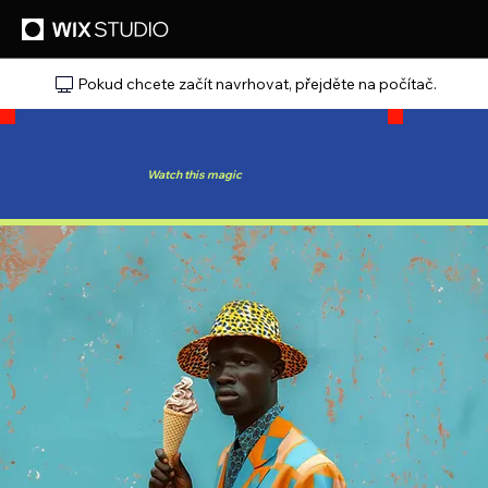
Pokud chcete začít navrhovat, přejděte na počítač.