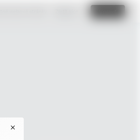
vatné webové stránky.
Zjistit více
Upravit