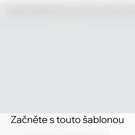
Klikněte na tlačítko upravit a vytvořte si své vlastní úch
Začněte s touto šablonou