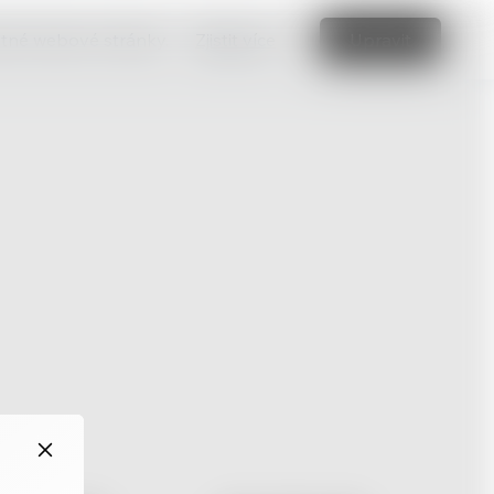
vatné webové stránky.
Zjistit více
Upravit