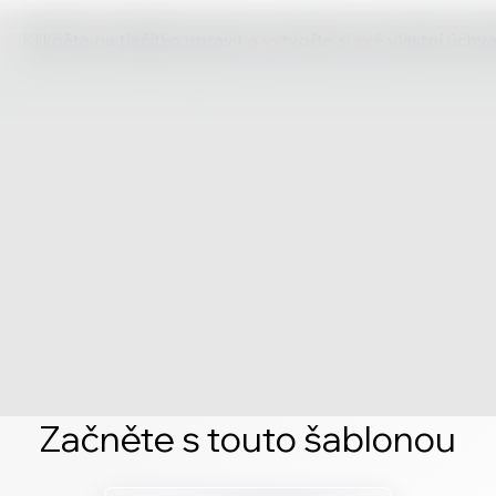
Klikněte na tlačítko upravit a vytvořte si své vlastní úch
Začněte s touto šablonou