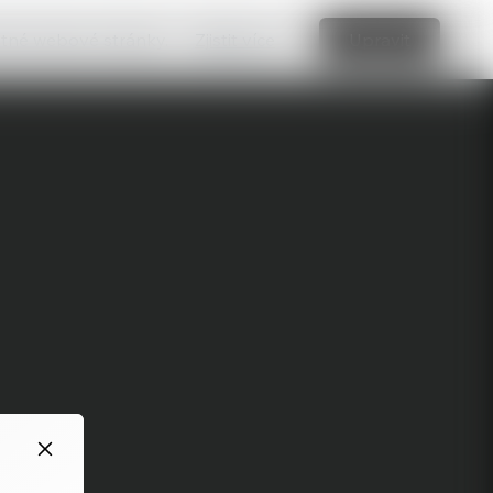
vatné webové stránky.
Zjistit více
Upravit