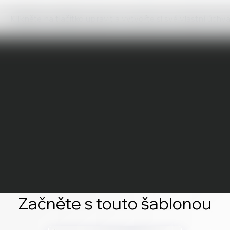
Klikněte na tlačítko upravit a vytvořte si své vlastní úch
Začněte s touto šablonou