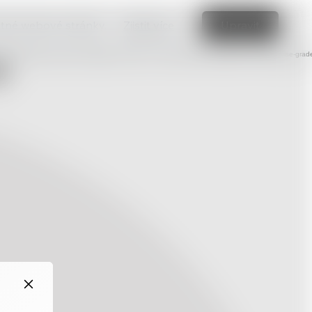
vatné webové stránky.
Zjistit více
Upravit