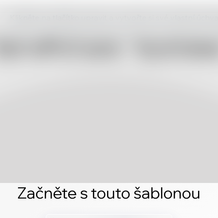
Klikněte na tlačítko upravit a vytvořte si své vlastní úch
Začněte s touto šablonou