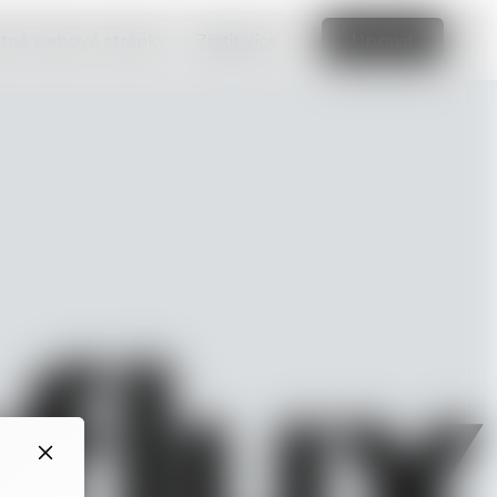
vatné webové stránky.
Zjistit více
Upravit