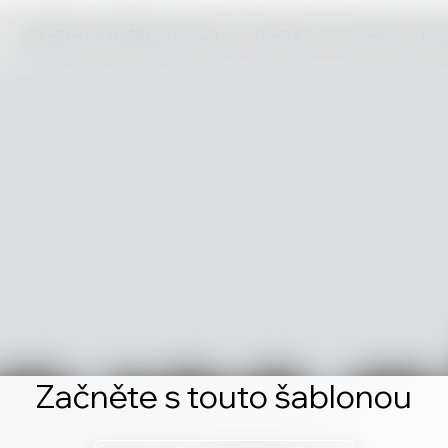
Klikněte na tlačítko upravit a vytvořte si své vlastní úch
Začněte s touto šablonou