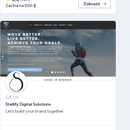
Zobrazit
Začíná na 600 $
GA, US
Stellify Digital Solutions
Let's build your brand together