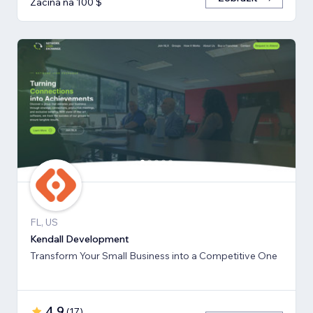
Začíná na 100 $
FL, US
Kendall Development
Transform Your Small Business into a Competitive One
4,9
(
17
)