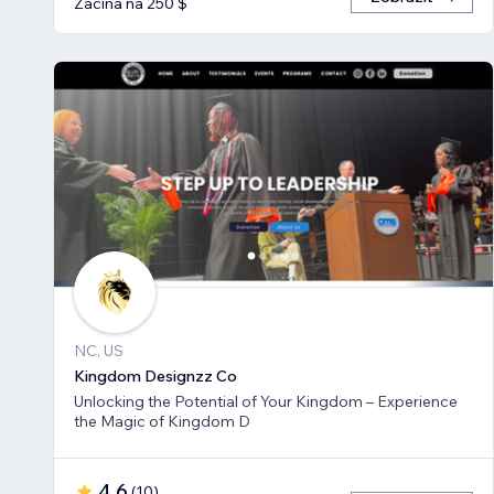
Začíná na 250 $
NC, US
Kingdom Designzz Co
Unlocking the Potential of Your Kingdom – Experience
the Magic of Kingdom D
4,6
(
10
)