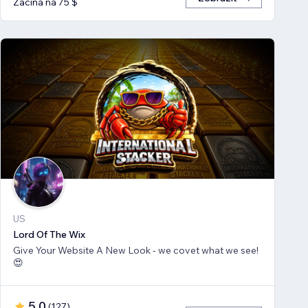
Začíná na 75 $
US
Lord Of The Wix
Give Your Website A New Look - we covet what we see!
😍
5,0
(
127
)