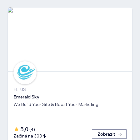
FL, US
Emerald Sky
We Build Your Site & Boost Your Marketing
5,0
(
4
)
Zobrazit
Začíná na 300 $