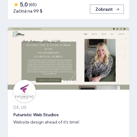
5,0
(
65
)
Zobrazit
Začíná na 99 $
DE, US
Futuristic Web Studios
Website design ahead of it's time!