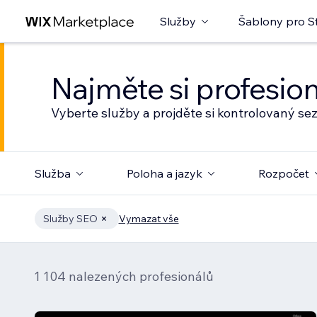
Služby
Šablony pro S
Najměte si profesio
Vyberte služby a projděte si kontrolovaný s
Služba
Poloha a jazyk
Rozpočet
Služby SEO
Vymazat vše
1 104 nalezených profesionálů