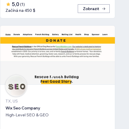
5,0
(
1
)
Zobrazit
Začíná na 450 $
TX, US
Wix Seo Company
High-Level SEO & GEO