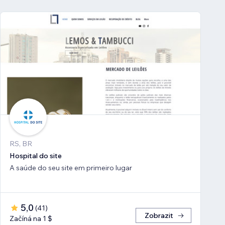
RS, BR
Hospital do site
A saúde do seu site em primeiro lugar
5,0
(
41
)
Zobrazit
Začíná na 1 $