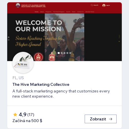
FL, US
The Hive Marketing Collective
A full-stack marketing agency that customizes every
new client experience.
4,9
(
17
)
Zobrazit
Začíná na 500 $