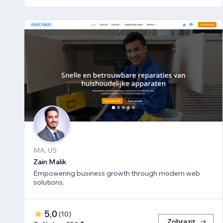
MA, US
Zain Malik
Empowering business growth through modern web
solutions.
5,0
(
10
)
Zobrazit