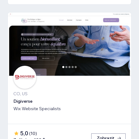
CO, US
Digiverse
Wix Website Specialists
5,0
(
10
)
Zobrazit