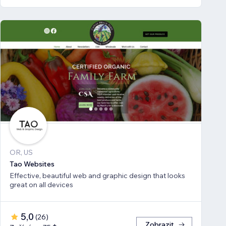
OR, US
Tao Websites
Effective, beautiful web and graphic design that looks
great on all devices
5,0
(
26
)
Zobrazit