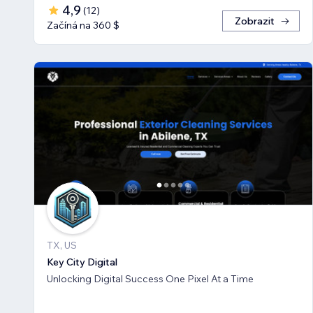
4,9
(
12
)
Zobrazit
Začíná na 360 $
TX, US
Key City Digital
Unlocking Digital Success One Pixel At a Time