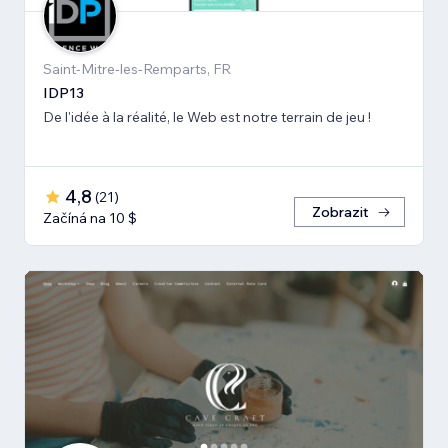
Saint-Mitre-les-Remparts, FR
IDP13
De l'idée à la réalité, le Web est notre terrain de jeu !
4,8
(
21
)
Zobrazit
Začíná na 10 $