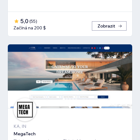
5,0
(
55
)
Zobrazit
Začíná na 200 $
KA, IN
MegaTech