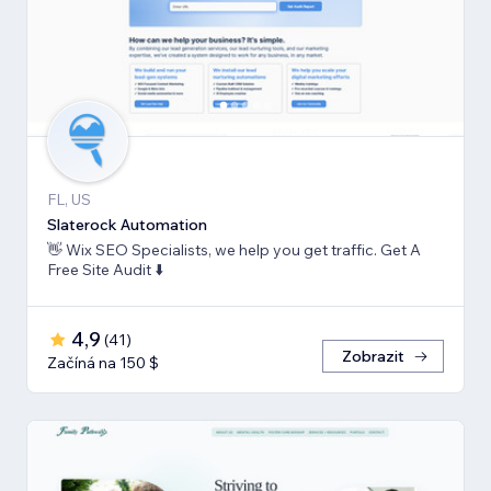
FL, US
Slaterock Automation
👋 Wix SEO Specialists, we help you get traffic. Get A
Free Site Audit ⬇️
4,9
(
41
)
Zobrazit
Začíná na 150 $