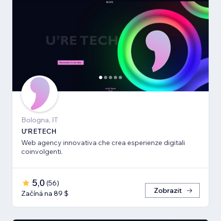
Bologna, IT
U'RETECH
Web agency innovativa che crea esperienze digitali
coinvolgenti.
5,0
(
56
)
Zobrazit
Začíná na 89 $