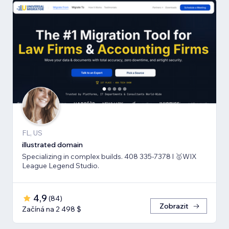
FL, US
illustrated domain
Specializing in complex builds. 408 335-7378 l 🥇WIX
League Legend Studio.
4,9
(
84
)
Zobrazit
Začíná na 2 498 $