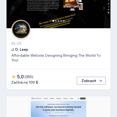
IN, US
J. D. Leep
Affordable Website Designing Bringing The World To
You!
5,0
(
355
)
Zobrazit
Začíná na 100 $