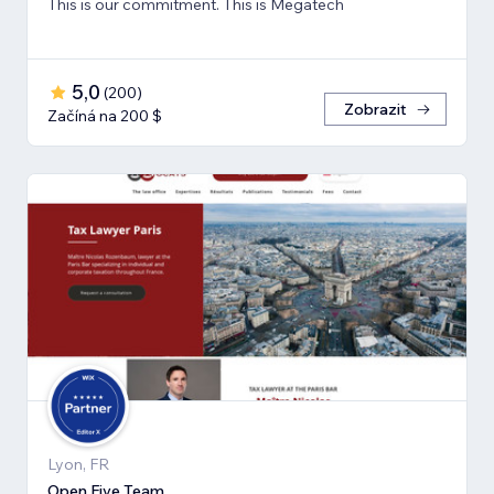
This is our commitment. This is Megatech
5,0
(
200
)
Zobrazit
Začíná na 200 $
Lyon, FR
Open Five Team