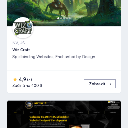
NV, US
Wiz Craft
Spellbinding Websites, Enchanted by Design
4,9
(
7
)
Zobrazit
Začíná na 400 $