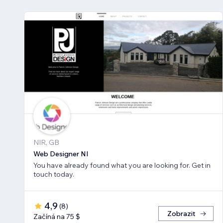
NIR, GB
Web Designer NI
You have already found what you are looking for. Get in
touch today.
4,9
(
8
)
Zobrazit
Začíná na 75 $