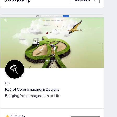
Začíná na 50 $
BS
Reé of Color Imaging & Designs
Bringing Your Imagination to Life
5,0
(
41
)