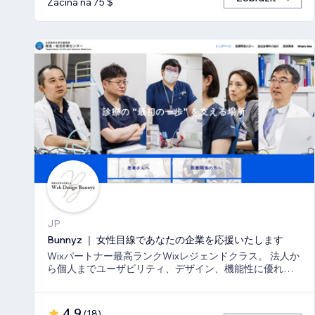
Začíná na 75 $
JP
Bunnyz ｜ 女性目線であなたの企業を応援いたします
Wixパートナー最高ランクWixレジェンドクラス。 法人か
ら個人までユーザビリティ、デザイン、機能性に優れた
ウェブサイトをご提供いたします。
4,9
(
18
)