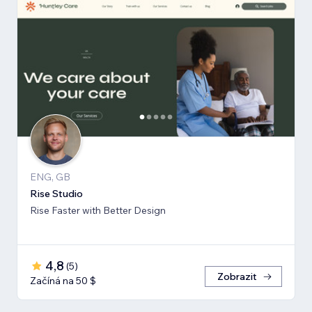
ENG, GB
Rise Studio
Rise Faster with Better Design
4,8
(
5
)
Zobrazit
Začíná na 50 $