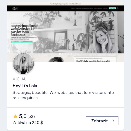
VIC, AU
Hey! It's Lola
Strategic, beautiful Wix websites that turn visitors into
real enquiries.
5,0
(
52
)
Zobrazit
Začíná na 240 $