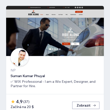
NP
Suman Kumar Phuyal
✅ WIX Professional - I am a Wix Expert, Designer, and
Partner for Hire.
4,9
(
37
)
Zobrazit
Začíná na 20 $