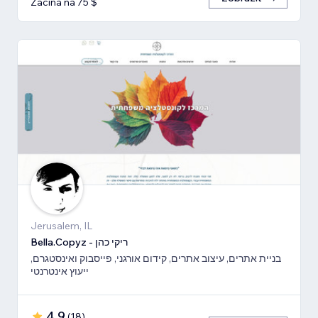
Začíná na 75 $
Jerusalem, IL
Bella.Copyz - ריקי כהן
בניית אתרים, עיצוב אתרים, קידום אורגני, פייסבוק ואינסטגרם,
ייעוץ אינטרנטי
4,9
(
18
)