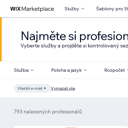
Služby
Šablony pro S
Najměte si profesio
Vyberte služby a projděte si kontrolovaný s
Služba
Poloha a jazyk
Rozpočet
Vlastní e‑mail
Vymazat vše
793 nalezených profesionálů