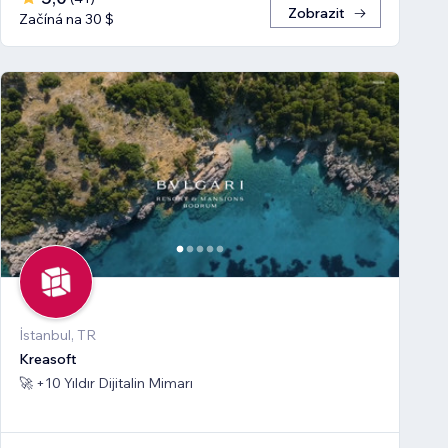
Zobrazit
Začíná na 30 $
İstanbul, TR
Kreasoft
🚀 +10 Yıldır Dijitalin Mimarı