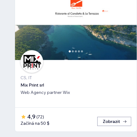
CS, IT
Mix Print srl
Web Agency partner Wix
4,9
(
72
)
Zobrazit
Začíná na 50 $