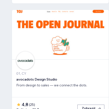
01, CY
avocadots Design Studio
From design to sales — we connect the dots.
4,8
(
25
)
Zobrazit