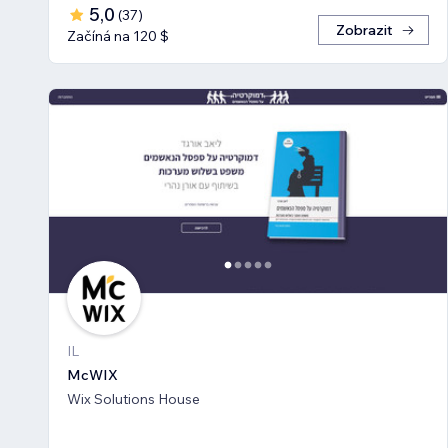
5,0
(
37
)
Zobrazit
Začíná na 120 $
IL
McWIX
Wix Solutions House