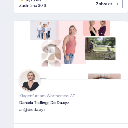
Zobrazit
Začíná na 30 $
Klagenfurt am Wörthersee, AT
Daniela Tiefling | DieDa.xyz
an@dieda.xyz