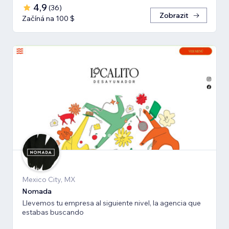
4,9
(
36
)
Zobrazit
Začíná na 100 $
Mexico City, MX
Nomada
Llevemos tu empresa al siguiente nivel, la agencia que
estabas buscando