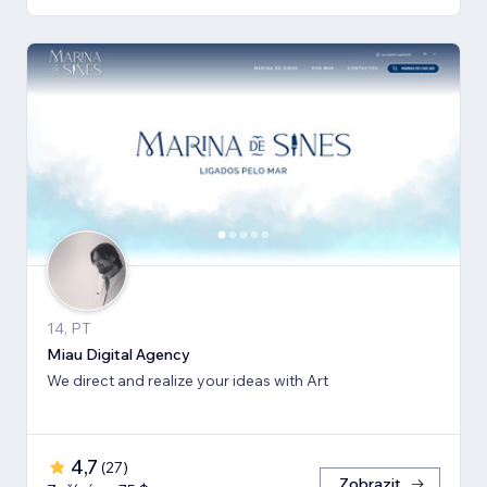
14, PT
Miau Digital Agency
We direct and realize your ideas with Art
4,7
(
27
)
Zobrazit