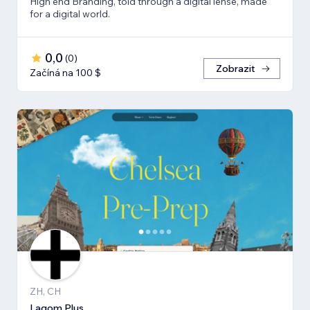
High end Branding, told through a digital lense, made
for a digital world.
0,0
(
0
)
Zobrazit
Začíná na 100 $
ZH, CH
Lagom Plus