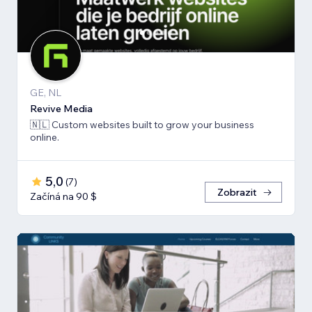
GE, NL
Revive Media
🇳🇱 Custom websites built to grow your business
online.
5,0
(
7
)
Zobrazit
Začíná na 90 $