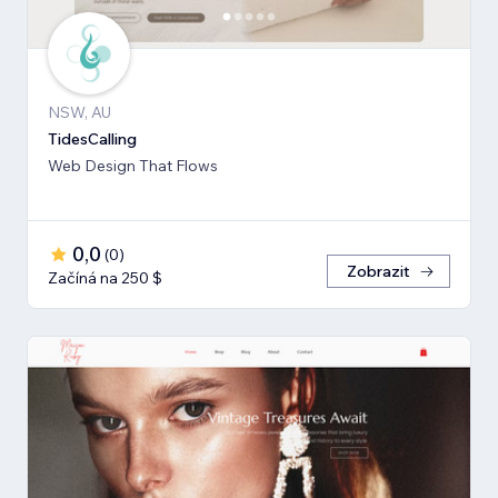
NSW, AU
TidesCalling
Web Design That Flows
0,0
(
0
)
Zobrazit
Začíná na 250 $