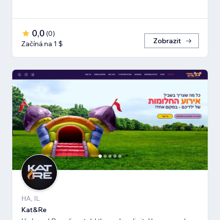
0,0
(
0
)
Zobrazit
Začíná na 1 $
HA, IL
Kat&Re