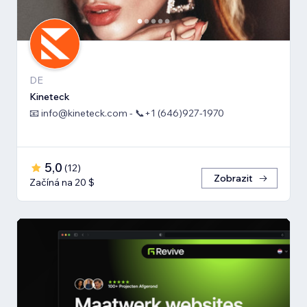
DE
Kineteck
📧 info@kineteck.com - 📞+1 (646)927-1970
5,0
(
12
)
Zobrazit
Začíná na 20 $