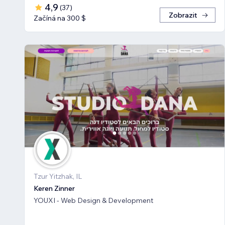
4,9
(
37
)
Zobrazit
Začíná na 300 $
Tzur Yitzhak, IL
Keren Zinner
YOUXI - Web Design & Development