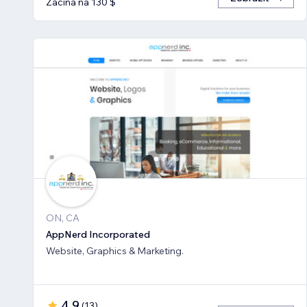
Začíná na 130 $
ON, CA
AppNerd Incorporated
Website, Graphics & Marketing.
4,9
(
13
)