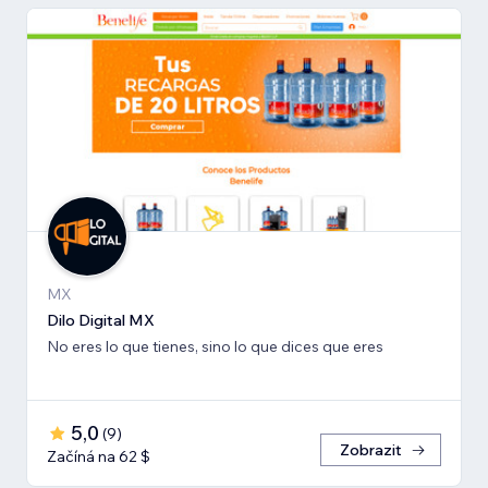
MX
Dilo Digital MX
No eres lo que tienes, sino lo que dices que eres
5,0
(
9
)
Zobrazit
Začíná na 62 $