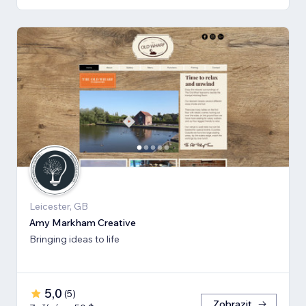
Leicester, GB
Amy Markham Creative
Bringing ideas to life
5,0
(
5
)
Zobrazit