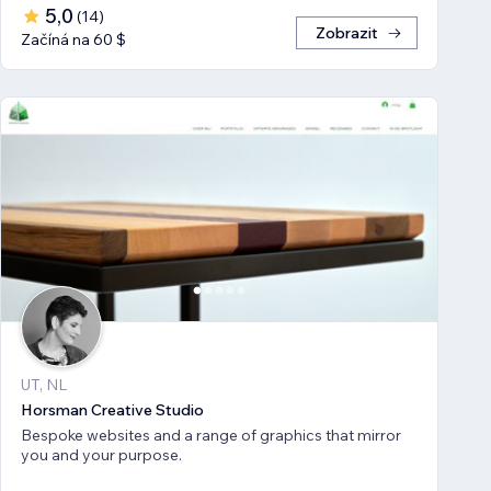
5,0
(
14
)
Zobrazit
Začíná na 60 $
UT, NL
Horsman Creative Studio
Bespoke websites and a range of graphics that mirror
you and your purpose.