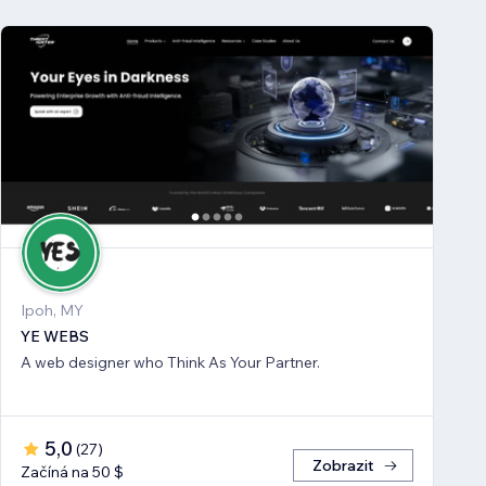
Ipoh, MY
YE WEBS
A web designer who Think As Your Partner.
5,0
(
27
)
Zobrazit
Začíná na 50 $