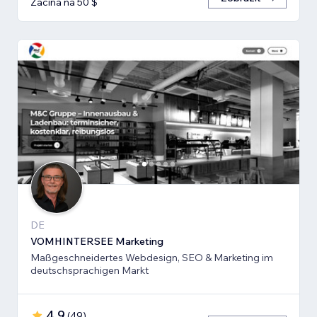
Začíná na 50 $
DE
VOMHINTERSEE Marketing
Maßgeschneidertes Webdesign, SEO & Marketing im
deutschsprachigen Markt
4,9
(
49
)