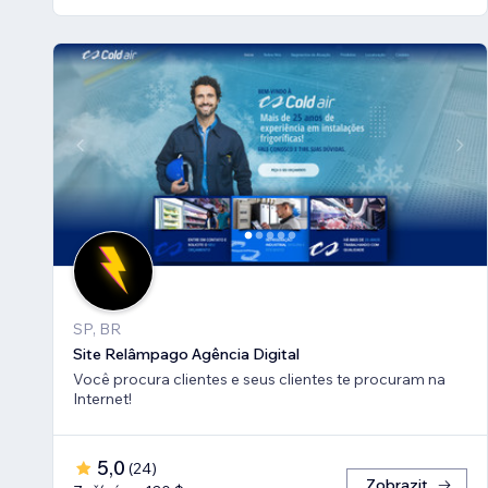
SP, BR
Site Relâmpago Agência Digital
Você procura clientes e seus clientes te procuram na
Internet!
5,0
(
24
)
Zobrazit