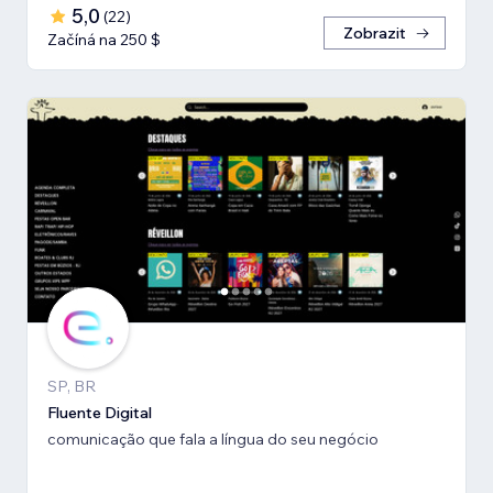
5,0
(
22
)
Zobrazit
Začíná na 250 $
SP, BR
Fluente Digital
comunicação que fala a língua do seu negócio