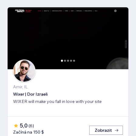
Amir, IL
Wixer | Dor Izraeli
WIXER will make you fall in love with your site
5,0
(
6
)
Zobrazit
Začíná na 150 $