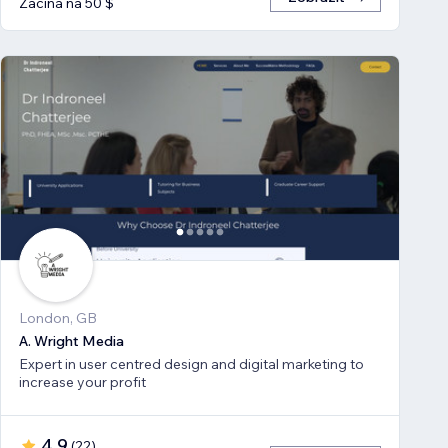
Začíná na 50 $
London, GB
A. Wright Media
Expert in user centred design and digital marketing to
increase your profit
4,9
(
22
)