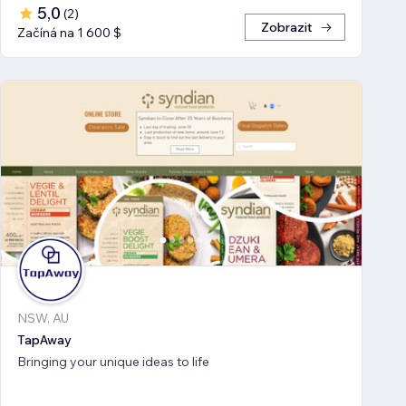
5,0
(
2
)
Zobrazit
Začíná na 1 600 $
NSW, AU
TapAway
Bringing your unique ideas to life