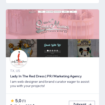
TX, US
Lady In The Red Dress | PR/Marketing Agency
I am web designer and brand curator eager to assist
you with your projects!
5,0
(
1
)
Zobrazit