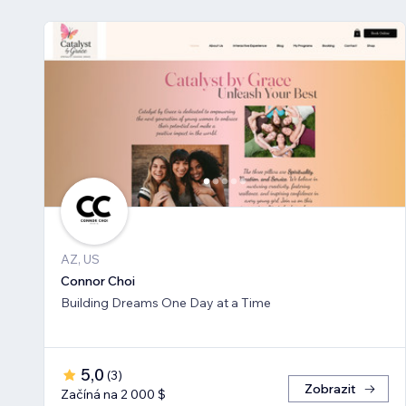
AZ, US
Connor Choi
Building Dreams One Day at a Time
5,0
(
3
)
Zobrazit
Začíná na 2 000 $