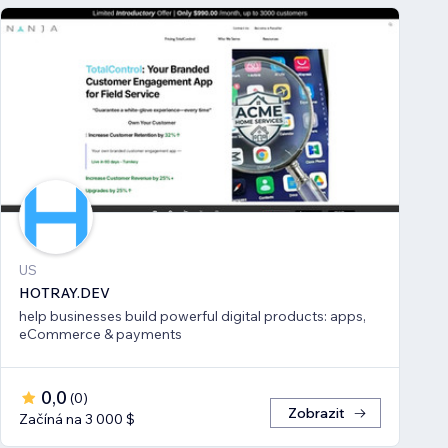
US
HOTRAY.DEV
help businesses build powerful digital products: apps,
eCommerce & payments
0,0
(
0
)
Zobrazit
Začíná na 3 000 $