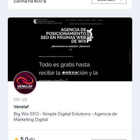
Začíná na 800 $
NV, US
Venelaf
Big Wix SEO - Simple Digital Solutions - Agencia de
Marketing Digital
5,0
(
6
)