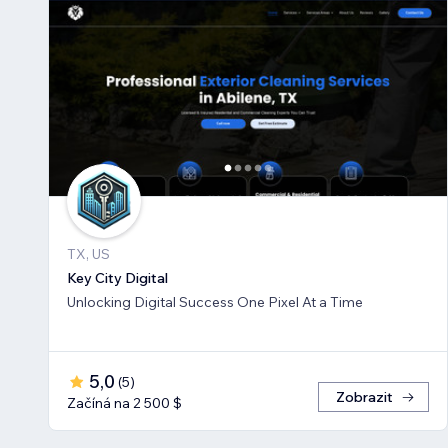
TX, US
Key City Digital
Unlocking Digital Success One Pixel At a Time
5,0
(
5
)
Zobrazit
Začíná na 2 500 $