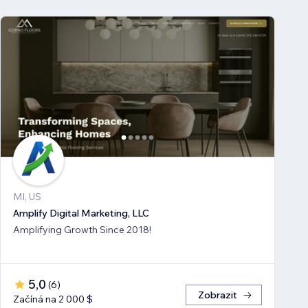
MI, US
Amplify Digital Marketing, LLC
Amplifying Growth Since 2018!
5,0
(
6
)
Zobrazit
Začíná na 2 000 $