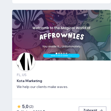
FL, US
Kota Marketing
We help our clients make waves.
5,0
(
2
)
Zobrazit