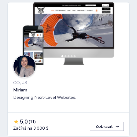
CO, US
Miriam
Designing Next-Level Websites.
5,0
(
11
)
Zobrazit
Začíná na 3 000 $