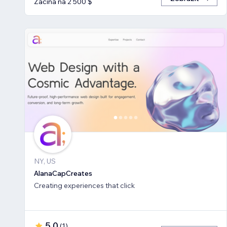
Začíná na 2 500 $
NY, US
AlanaCapCreates
Creating experiences that click
5,0
(
1
)