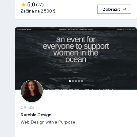
5,0
(
27
)
Zobrazit
Začíná na 2 500 $
CA, US
Ramble Design
Web Design with a Purpose