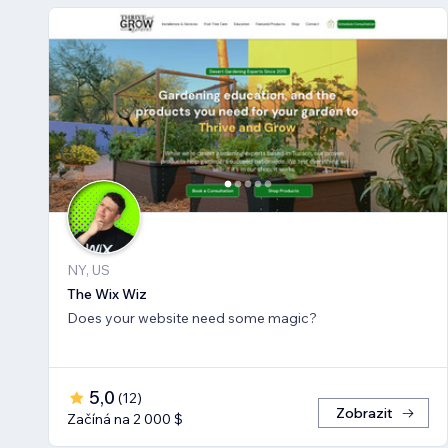
NY, US
The Wix Wiz
Does your website need some magic?
5,0
(
12
)
Zobrazit
Začíná na 2 000 $