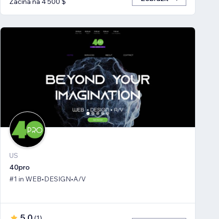
Začíná na 4 500 $
US
40pro
#1 in WEB•DESIGN•A/V
5,0
(
1
)