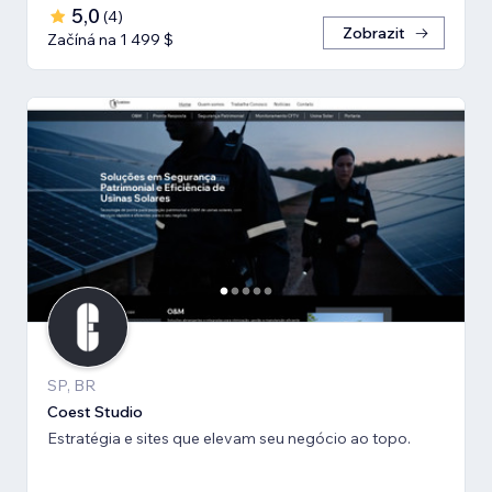
5,0
(
4
)
Zobrazit
Začíná na 1 499 $
SP, BR
Coest Studio
Estratégia e sites que elevam seu negócio ao topo.