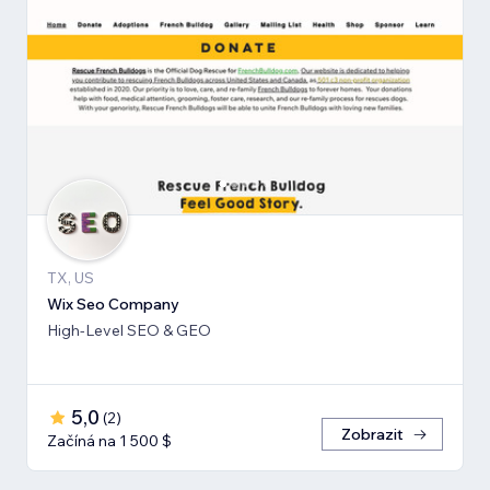
TX, US
Wix Seo Company
High-Level SEO & GEO
5,0
(
2
)
Zobrazit
Začíná na 1 500 $