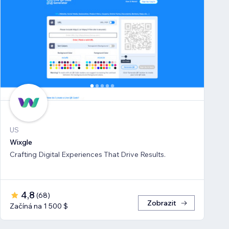
US
Wixgle
Crafting Digital Experiences That Drive Results.
4,8
(
68
)
Zobrazit
Začíná na 1 500 $