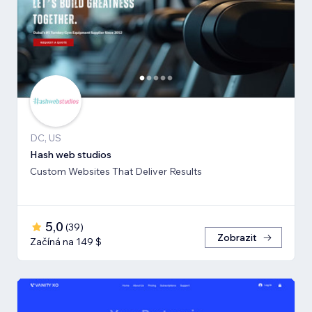
DC, US
Hash web studios
Custom Websites That Deliver Results
5,0
(
39
)
Zobrazit
Začíná na 149 $