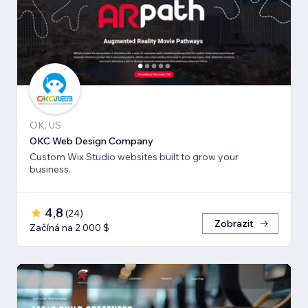
OK, US
OKC Web Design Company
Custom Wix Studio websites built to grow your
business.
4,8
(
24
)
Zobrazit
Začíná na 2 000 $