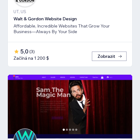
UT, US
Walt & Gordon Website Design
Affordable, Incredible Websites That Grow Your
Business—Always By Your Side
5,0
(
3
)
Zobrazit
Začíná na 1 200 $