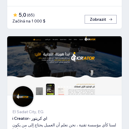
5,0
(
65
)
Zobrazit
Začíná na 1 000 $
El Sadat City, EG
i Creator- اي كريتور
لسنا كأي مؤسسة تقنية ، نحن نعلم أن العميل يحتاج إلى من يكون