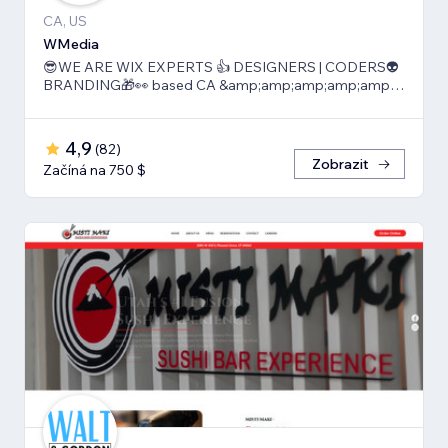
CA, US
WMedia
😎WE ARE WIX EXPERTS 👍 DESIGNERS | CODERS👽
BRANDING🎁👀 based CA &amp;amp;amp;amp;amp;
TLV
4,9
(
82
)
Zobrazit
Začíná na 750 $