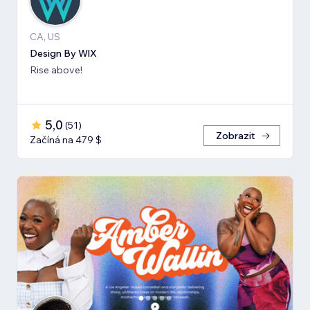
CA, US
Design By WlX
Rise above!
5,0
(
51
)
Zobrazit
Začíná na 479 $