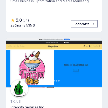
Small Business Optimization and Media Marketing
5,0
(
34
)
Zobrazit
Začíná na 535 $
TX, US
Intercity Services Inc.