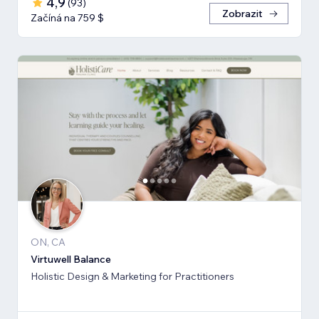
4,9
(
93
)
Zobrazit
Začíná na 759 $
ON, CA
Virtuwell Balance
Holistic Design & Marketing for Practitioners