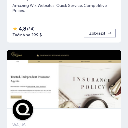
Amazing Wix Websites. Quick Service. Competitive
Prices.
4,8
(
34
)
Zobrazit
Začíná na 299 $
WA, US