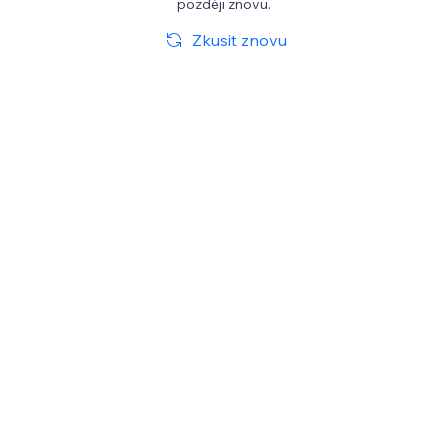
později znovu.
Zkusit znovu