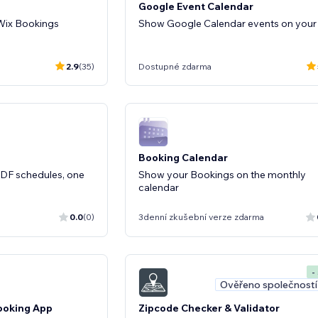
Google Event Calendar
 Wix Bookings
Show Google Calendar events on your 
2.9
(35)
Dostupné zdarma
Booking Calendar
PDF schedules, one
Show your Bookings on the monthly
calendar
0.0
(0)
3denní zkušební verze zdarma
-
Ověřeno společností
ooking App
Zipcode Checker & Validator