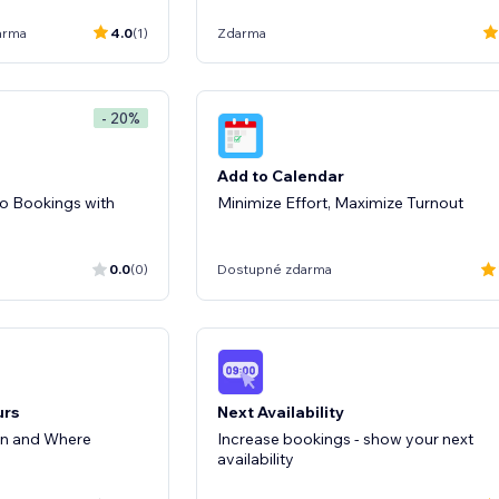
arma
4.0
(1)
Zdarma
- 20%
Add to Calendar
o Bookings with
Minimize Effort, Maximize Turnout
0.0
(0)
Dostupné zdarma
urs
Next Availability
n and Where
Increase bookings - show your next
availability