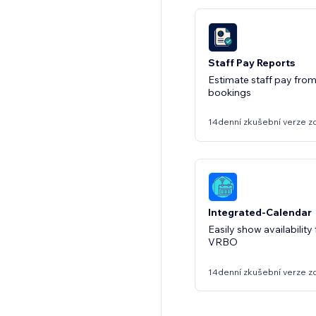
Staff Pay Reports
Estimate staff pay fro
bookings
14denní zkušební verze z
Integrated-Calendar
Easily show availability
VRBO
14denní zkušební verze z