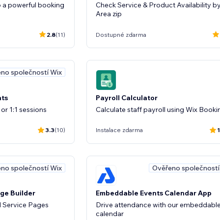
o a powerful booking
Check Service & Product Availability b
Area zip
2.8
(11)
Dostupné zdarma
no společností Wix
ts
Payroll Calculator
or 1:1 sessions
Calculate staff payroll using Wix Booki
3.3
(10)
Instalace zdarma
1
no společností Wix
Ověřeno společností
ge Builder
Embeddable Events Calendar App
l Service Pages
Drive attendance with our embeddabl
calendar