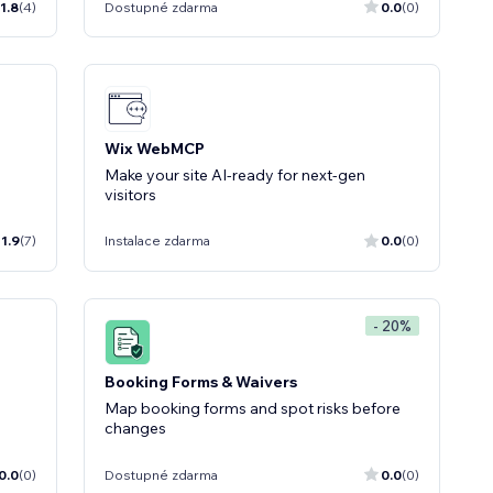
1.8
(4)
Dostupné zdarma
0.0
(0)
Wix WebMCP
Make your site AI-ready for next-gen
visitors
1.9
(7)
Instalace zdarma
0.0
(0)
- 20%
Booking Forms & Waivers
Map booking forms and spot risks before
changes
0.0
(0)
Dostupné zdarma
0.0
(0)