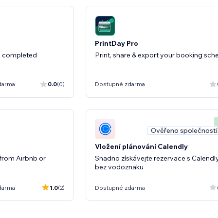
PrintDay Pro
m completed
Print, share & export your booking sch
darma
0.0
(0)
Dostupné zdarma
Ověřeno společností
Vložení plánování Calendly
 from Airbnb or
Snadno získávejte rezervace s Calendly
bez vodoznaku
darma
1.0
(2)
Dostupné zdarma