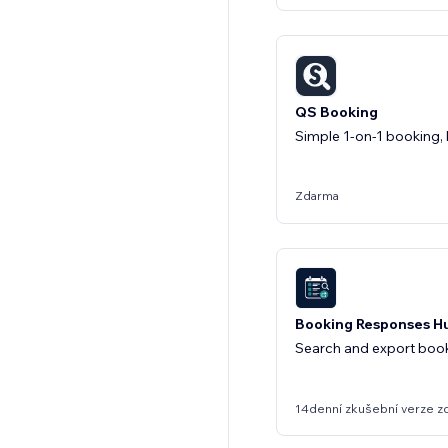
QS Booking
Simple 1-on-1 booking, b
Zdarma
Booking Responses H
Search and export boo
14denní zkušební verze z