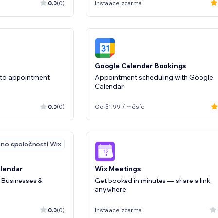
0.0
(0)
Instalace zdarma
Google Calendar Bookings
s to appointment
Appointment scheduling with Google
Calendar
0.0
(0)
Od $1.99 / měsíc
no společností Wix
alendar
Wix Meetings
 Businesses &
Get booked in minutes — share a link,
anywhere
0.0
(0)
Instalace zdarma