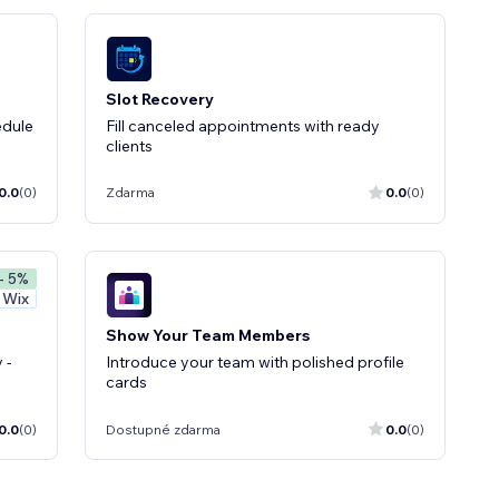
Slot Recovery
edule
Fill canceled appointments with ready
clients
0.0
(0)
Zdarma
0.0
(0)
- 5%
 Wix
Show Your Team Members
 -
Introduce your team with polished profile
cards
0.0
(0)
Dostupné zdarma
0.0
(0)