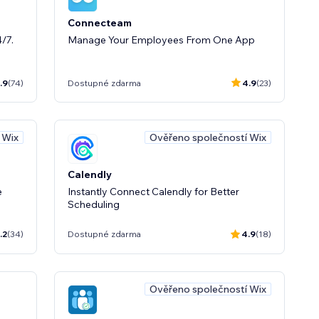
Connecteam
/7.
Manage Your Employees From One App
.9
(74)
Dostupné zdarma
4.9
(23)
 Wix
Ověřeno společností Wix
Calendly
e
Instantly Connect Calendly for Better
Scheduling
.2
(34)
Dostupné zdarma
4.9
(18)
Ověřeno společností Wix