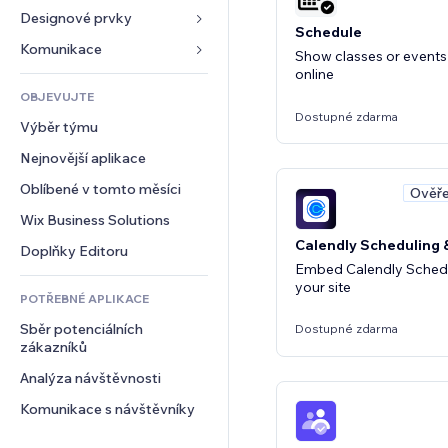
Konverze
Skladování
Designové prvky
Galerie
Schedule
Dropshipping
Hudba
Mapy a navigace
Komunikace 
Show classes or events
Plány a předplatné
Podcasty
online
Soukromí a bezpečnost
Formuláře
Crowdfunding
OBJEVUJTE
Fotografie
Hodiny
Blog
Dostupné zdarma
Jídlo a nápoje
Výběr týmu
Video
Šablony stránek
Ankety
Nejnovější aplikace
PDF
Efekty pro obrázky
Chat
Sdílení souborů
Oblíbené v tomto měsíci
Tlačítka a nabídky
Komentáře
Ověře
Novinky
Bannery a odznaky
Wix Business Solutions
Telefon
Služby obsahu
Calendly Scheduling 
Kalkulačky
Komunita
Doplňky Editoru
Embed Calendly Schedu
Efekty textu
Vyhledávání
Reference a recenze
your site
POTŘEBNÉ APLIKACE
Počasí
CRM
Sběr potenciálních 
Tabulky a grafy
Dostupné zdarma
zákazníků
Analýza návštěvnosti
Komunikace s návštěvníky