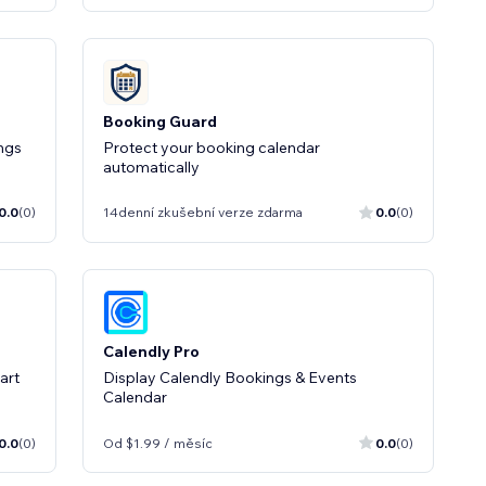
Booking Guard
ngs
Protect your booking calendar
automatically
0.0
(0)
14denní zkušební verze zdarma
0.0
(0)
Calendly Pro
art
Display Calendly Bookings & Events
Calendar
0.0
(0)
Od $1.99 / měsíc
0.0
(0)