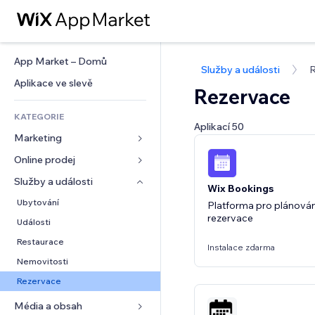
App Market – Domů
Služby a události
R
Aplikace ve slevě
Rezervace
KATEGORIE
Aplikací 50
Marketing
Online prodej
Reklamy
Mobilní zařízení
Služby a události
Aplikace pro obchody
Wix Bookings
Analytika
Doprava a doručení
Ubytování
Platforma pro plánování
rezervace
Sociální sítě
Tlačítka pro prodej
Události
SEO
Online kurzy
Restaurace
Instalace zdarma
Míra zapojení
Tisk na vyžádání
Nemovitosti
Výpisy webu
Účetnictví
Rezervace
E‑mail
Kupóny a věrnostní programy
Média a obsah