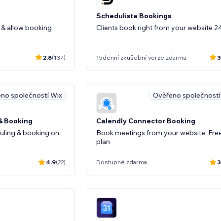
Schedulista Bookings
 & allow booking
Clients book right from your website 24
2.8
(137)
15denní zkušební verze zdarma
3
no společností Wix
Ověřeno společností
& Booking
Calendly Connector Booking
ling & booking on
Book meetings from your website. Fre
plan
4.9
(22)
Dostupné zdarma
3