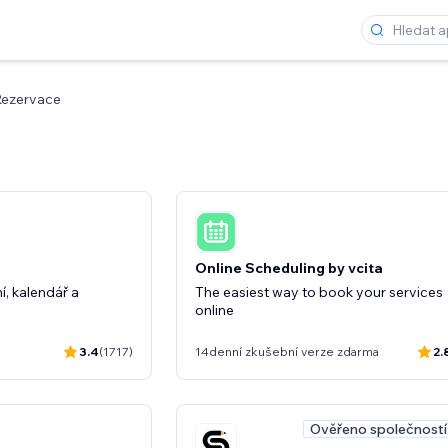
ezervace
Online Scheduling by vcita
, kalendář a
The easiest way to book your services
online
3.4
(1717)
14denní zkušební verze zdarma
2.
Ověřeno společností