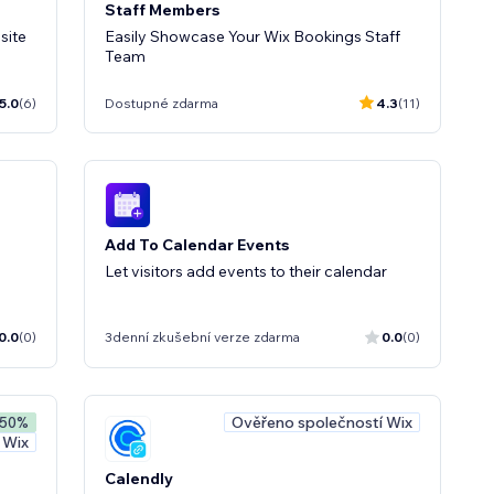
Staff Members
site
Easily Showcase Your Wix Bookings Staff
Team
5.0
(6)
Dostupné zdarma
4.3
(11)
Add To Calendar Events
Let visitors add events to their calendar
0.0
(0)
3denní zkušební verze zdarma
0.0
(0)
Ověřeno společností Wix
 50%
 Wix
Calendly