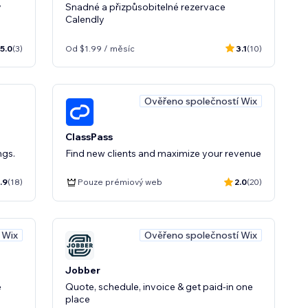
y
Snadné a přizpůsobitelné rezervace
Calendly
5.0
(3)
Od $1.99 / měsíc
3.1
(10)
Ověřeno společností Wix
ClassPass
ngs.
Find new clients and maximize your revenue
.9
(18)
Pouze prémiový web
2.0
(20)
 Wix
Ověřeno společností Wix
Jobber
e
Quote, schedule, invoice & get paid-in one
place