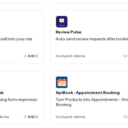
Review Pulse
uilt into your site
Auto-send review requests after booki
0.0
(0)
Dostupné zdarma
ub
AptBook : Appointment Booking
king form responses
Turn Products into Appointments – Sm
Booking
darma
0.0
(0)
Dostupné zdarma