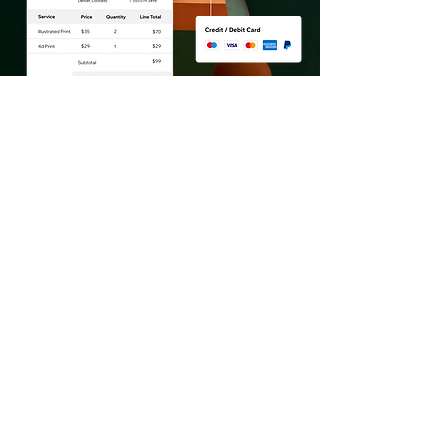
Spravujte a
rozšiřujte vaši síť
kontaktů
Sbírejte kontakty
Když návštěvník přijde na váš web a
zadá na něm kontaktní údaje,
automaticky se uloží do vašeho
seznamu kontaktů. Kontakty si
můžete dále různě filtrovat a