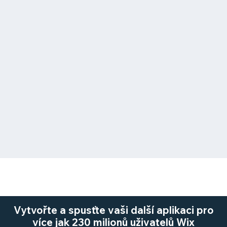
Vytvořte a spusťte vaši další aplikaci pro
více jak 230 milionů uživatelů Wix