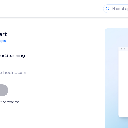
art
pps
ize Stunning
s
é hodnocení
erze zdarma