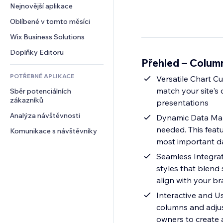
Konverze
Skladování
Nejnovější aplikace
PDF
Efekty pro obrázky
Chat
Dropshipping
Sdílení souborů
Oblíbené v tomto měsíci
Tlačítka a nabídky
Komentáře
Plány a předplatné
Novinky
Bannery a odznaky
Wix Business Solutions
Telefon
Crowdfunding
Služby obsahu
Kalkulačky
Komunita
Doplňky Editoru
Jídlo a nápoje
Přehled – Colum
Efekty textu
Vyhledávání
Reference a recenze
POTŘEBNÉ APLIKACE
Počasí
Versatile Chart Cu
CRM
match your site's 
Sběr potenciálních 
Tabulky a grafy
zákazníků
presentations
Analýza návštěvnosti
Dynamic Data Man
needed. This feat
Komunikace s návštěvníky
most important da
Seamless Integrat
styles that blend 
align with your br
Interactive and Us
columns and adjust
owners to create