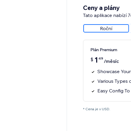
Ceny a plány
Tato aplikace nabízí 
Roční
Plán Premium
1
49
$
/měsíc
Showcase Your
Various Types 
Easy Config To 
* Cena je v USD.