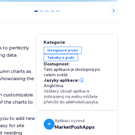
0
1
2
3
4
Kategorie
s to perfectly
Designové prvky
ing data
Tabulky a grafy
Dostupnost:
Tato aplikace je dostupná po
lumn charts as
celém světě.
 showcasing the
Jazyky aplikace:
Angličtina
Veškerý obsah aplikace
th customizable
zobrazený na webu můžete
f the charts to
přeložit do jakéhokoli jazyka.
s you to add new
Aplikaci vyvinul
M
asy for site
MarketPushApps
ut needing