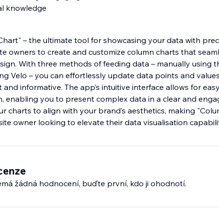
cal knowledge
art" – the ultimate tool for showcasing your data with preci
e owners to create and customize column charts that seaml
esign. With three methods of feeding data – manually using t
ing Velo – you can effortlessly update data points and value
 and informative. The app’s intuitive interface allows for eas
n, enabling you to present complex data in a clear and engag
r charts to align with your brand’s aesthetics, making "Col
site owner looking to elevate their data visualisation capabilit
cenze
emá žádná hodnocení, buďte první, kdo ji ohodnotí.