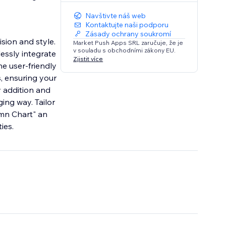
Navštivte náš web
Kontaktujte naši podporu
Zásady ochrany soukromí
sion and style.
Market Push Apps SRL zaručuje, že je
v souladu s obchodními zákony EU.
essly integrate
Zjistit více
he user-friendly
s, ensuring your
y addition and
ing way. Tailor
umn Chart" an
ies.