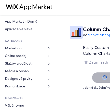
App Market – Domů
Column Ch
Aplikace ve slevě
od
MarketPushA
KATEGORIE
Easily Custom
Marketing
Column Chart
Online prodej
Reklamy
Zatím žádn
Mobilní zařízení
Služby a události
Aplikace pro obchody
Analytika
Doprava a doručení
Média a obsah
Ubytování
Sociální sítě
Tlačítka pro prodej
Události
Designové prvky
Galerie
SEO
Online kurzy
Restaurace
Hudba
Mapy a navigace
Komunikace 
7denní zkušební v
Míra zapojení
Tisk na vyžádání
Nemovitosti
Podcasty
Soukromí a bezpečnost
Formuláře
Výpisy webu
Účetnictví
OBJEVUJTE
Rezervace
Fotografie
Hodiny
Blog
E‑mail
Kupóny a věrnostní programy
Výběr týmu
Video
Šablony stránek
Ankety