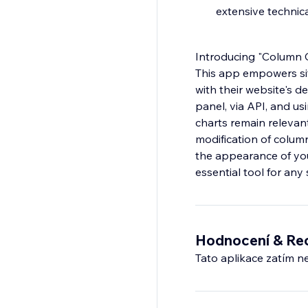
extensive techni
Introducing "Column Ch
This app empowers sit
with their website's d
panel, via API, and us
charts remain relevant
modification of colum
the appearance of you
essential tool for any 
Hodnocení & Re
Tato aplikace zatím n