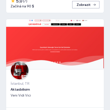
5,0
(
7
)
Zobrazit
Začíná na 90 $
İstanbul, TR
Aktasbilisim
Veni Vidi Vici