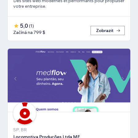
Des sites web modernes et performants pour propulser
votre entreprise.
5,0
(
1
)
Zobrazit
Začíná na 799 $
SP, BR
Locomotiva Produções Ltda ME