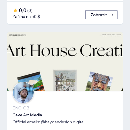
0,0
(
0
)
Zobrazit
Začíná na 50 $
ENG, GB
Cave Art Media
Official emails: @haydendesign.digital.