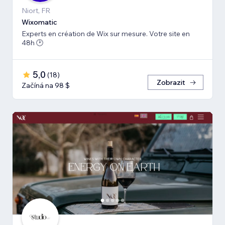
Niort, FR
Wiхomatic
Experts en création de Wix sur mesure. Votre site en
48h 🕑
5,0
(
18
)
Zobrazit
Začíná na 98 $