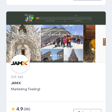
DIF, MX
JAMX
Marketing Feeling!
4,9
(
36
)