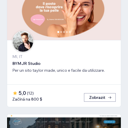
MI, IT
BYMJR Studio
Per un sito taylor made, unico e facile da utilizzare.
5,0
(
12
)
Zobrazit
Začíná na 800 $