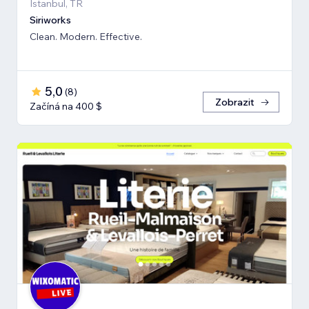
İstanbul, TR
Siriworks
Clean. Modern. Effective.
5,0
(
8
)
Zobrazit
Začíná na 400 $