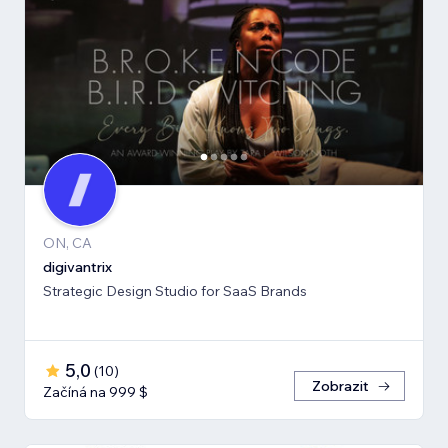
ON, CA
digivantrix
Strategic Design Studio for SaaS Brands
5,0
(
10
)
Zobrazit
Začíná na 999 $