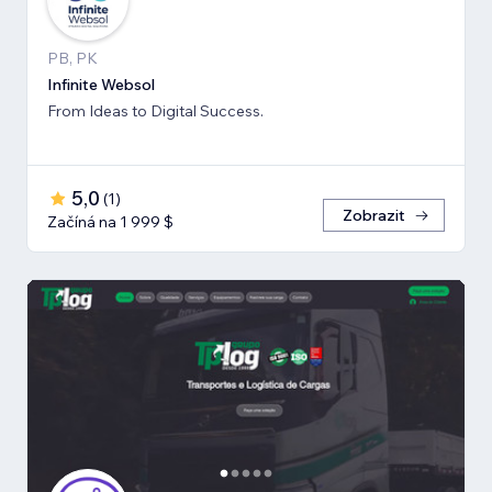
PB, PK
Infinite Websol
From Ideas to Digital Success.
5,0
(
1
)
Zobrazit
Začíná na 1 999 $