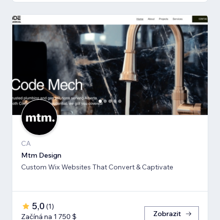
CA
Mtm Design
Custom Wix Websites That Convert & Captivate
5,0
(
1
)
Zobrazit
Začíná na 1 750 $