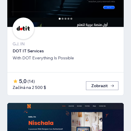
GJ, IN
DOT IT Services
With DOT Everything Is Possible
5,0
(
14
)
Zobrazit
Začíná na 2 500 $