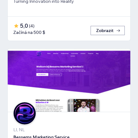
Turning Innovation into Reality
5,0
(
4
)
Zobrazit
Začíná na 500 $
LI, NL
Bessems Marketing Service