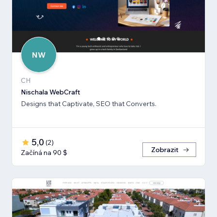
NW
CH
Nischala WebCraft
Designs that Captivate, SEO that Converts.
5,0
(
2
)
Zobrazit
Začíná na 90 $