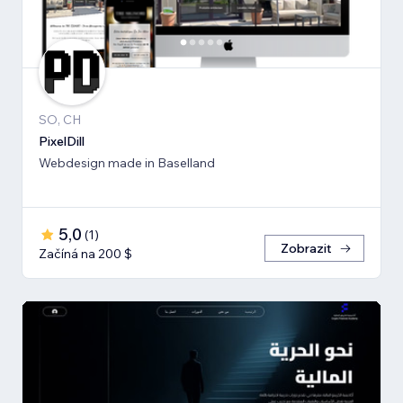
SO, CH
PixelDill
Webdesign made in Baselland
5,0
(
1
)
Zobrazit
Začíná na 200 $