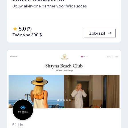
Jouw all-in-one partner voor Wix succes
5,0
(
7
)
Zobrazit
Začíná na 300 $
51, UA