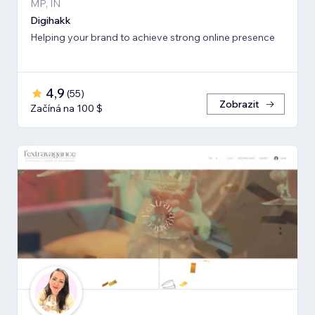
MP, IN
Digihakk
Helping your brand to achieve strong online presence
4,9
(
55
)
Zobrazit
Začíná na 100 $