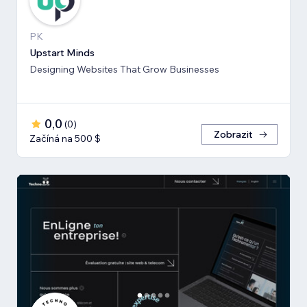
PK
Upstart Minds
Designing Websites That Grow Businesses
0,0
(
0
)
Zobrazit
Začíná na 500 $