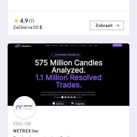
4,9
(
7
)
Zobrazit
Začíná na 50 $
ENG, GB
NETREX Inc