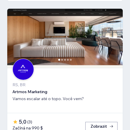
RS, BR
Artmos Marketing
Vamos escalar até o topo. Você vem?
5,0
(
3
)
Zobrazit
Začíná na 990 $