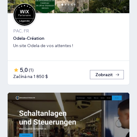
PAC, FR
Odela-Création
Un site Odela de vos attentes !
5,0
(
1
)
Zobrazit
Začíná na 1 850 $