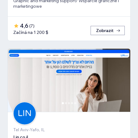
Graphic and marketing support/ Wsparcie graficzne i
marketingowe
4,6
(
7
)
Zobrazit
Začíná na 1 200 $
Tel Aviv-Yafo, IL
Lin.co.il