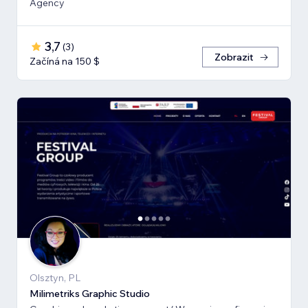
Agency
3,7
(
3
)
Zobrazit
Začíná na 150 $
Olsztyn, PL
Milimetriks Graphic Studio