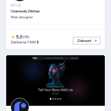
SP, LK
Chamindu Dilshan
Web designer
5,0
(
15
)
Zobrazit
Začíná na 1 500 $