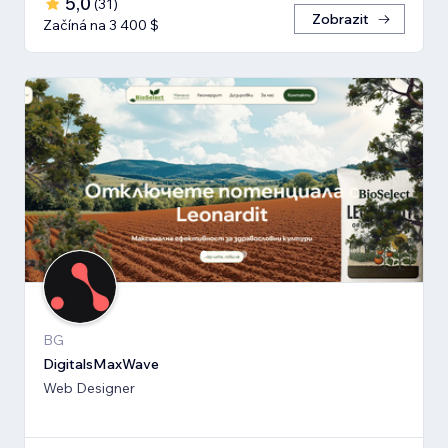
5,0
(
31
)
Zobrazit
Začíná na 3 400 $
BG
DigitalsMaxWave
Web Designer