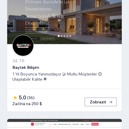
34, TR
Baytek Bilişim
1 Yıl Boyunca Yanınızdayız 🤝 Mutlu Müşteriler 😊
Ulaşılabilir Kalite 🌟
5,0
(
36
)
Zobrazit
Začíná na 250 $