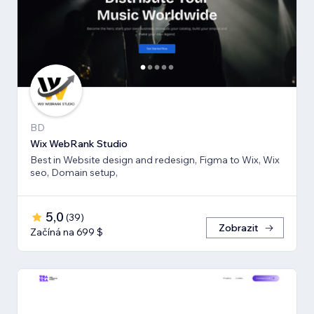
BD
Wix WebRank Studio
Best in Website design and redesign, Figma to Wix, Wix
seo, Domain setup,
5,0
(
39
)
Zobrazit
Začíná na 699 $