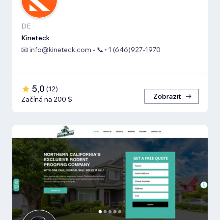
DE
Kineteck
📧 info@kineteck.com - 📞+1 (646)927-1970
5,0
(
12
)
Zobrazit
Začíná na 200 $