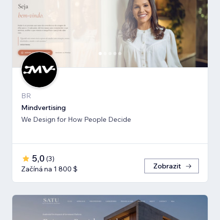
BR
Mindvertising
We Design for How People Decide
5,0
(
3
)
Zobrazit
Začíná na 1 800 $