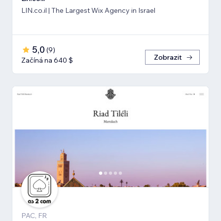
LIN.co.il | The Largest Wix Agency in Israel
5,0
(
9
)
Zobrazit
Začíná na 640 $
PAC, FR