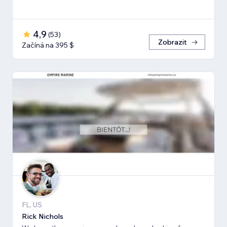
4,9
(
53
)
Zobrazit
Začíná na 395 $
FL, US
Rick Nichols