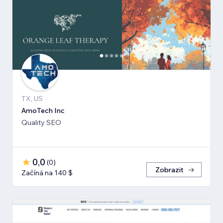
TX, US
AmoTech Inc
Quality SEO
0,0
(
0
)
Zobrazit
Začíná na 140 $