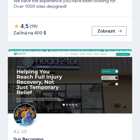
We have the experience you have been looking for.
Over 1000 sites designed!
4,5
(
19
)
Zobrazit
Začíná na 400 $
AZ, US
Sun Becoming