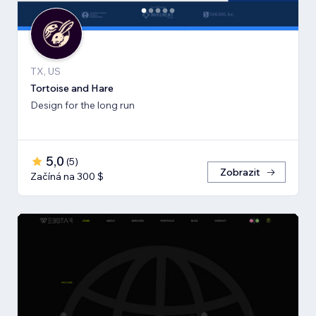
TX, US
Tortoise and Hare
Design for the long run
5,0
(
5
)
Zobrazit
Začíná na 300 $