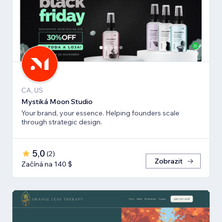
CA, US
Mystiká Moon Studio
Your brand, your essence. Helping founders scale
through strategic design.
5,0
(
2
)
Zobrazit
Začíná na 140 $