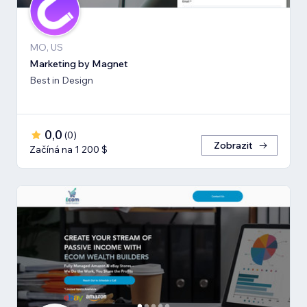
MO, US
Marketing by Magnet
Best in Design
0,0
(
0
)
Zobrazit
Začíná na 1 200 $