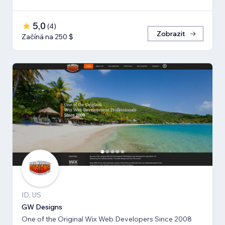
5,0
(
4
)
Zobrazit
Začíná na 250 $
ID, US
GW Designs
One of the Original Wix Web Developers Since 2008