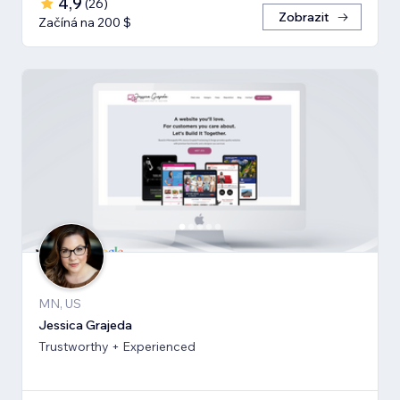
4,9
(
26
)
Zobrazit
Začíná na 200 $
MN, US
Jessica Grajeda
Trustworthy + Experienced