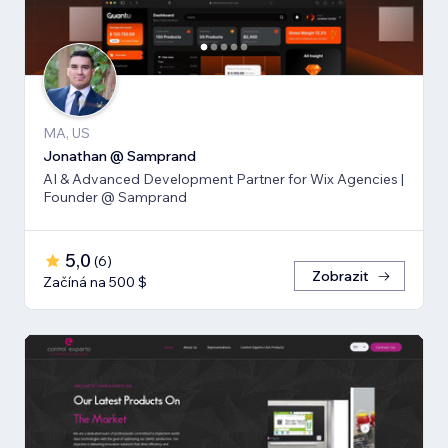
MA, US
Jonathan @ Samprand
AI & Advanced Development Partner for Wix Agencies |
Founder @ Samprand
5,0
(
6
)
Zobrazit
Začíná na 500 $