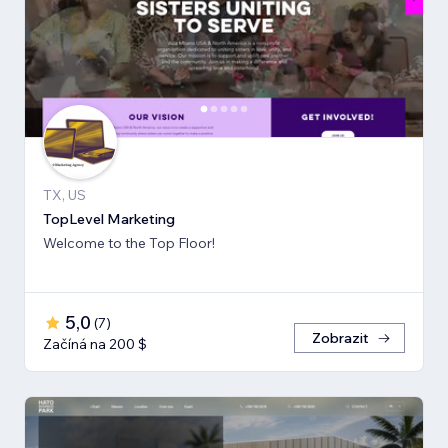
TX, US
TopLevel Marketing
Welcome to the Top Floor!
5,0
(
7
)
Zobrazit
Začíná na 200 $