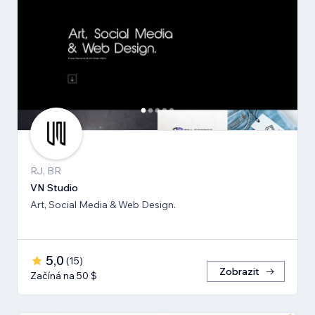
RJ, BR
VN Studio
Art, Social Media & Web Design.
5,0
(
15
)
Zobrazit
Začíná na 50 $