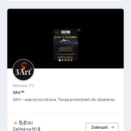
Warsaw, PL
3Art™
3Art – więcej niż strona. Twoja przestrzeń do działania.
5,0
(
6
)
Zobrazit
Začíná na 50 $