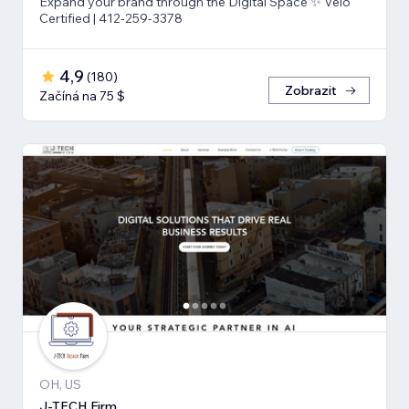
Expand your brand through the Digital Space ✨ Velo
Certified | 412-259-3378
4,9
(
180
)
Zobrazit
Začíná na 75 $
OH, US
J-TECH Firm