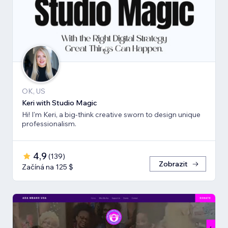
OK, US
Keri with Studio Magic
Hi! I'm Keri, a big-think creative sworn to design unique
professionalism.
4,9
(
139
)
Zobrazit
Začíná na 125 $