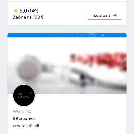
5,0
(
149
)
Zobrazit
Začíná na 100 $
WGN, NZ
SBcreative
create.tell.sell