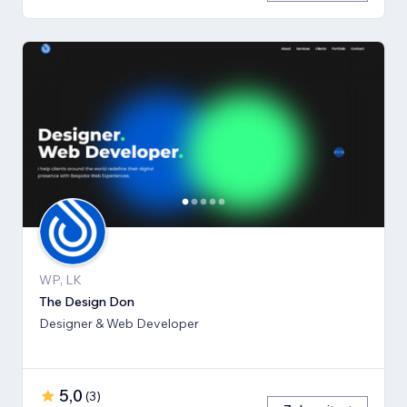
WP, LK
The Design Don
Designer & Web Developer
5,0
(
3
)