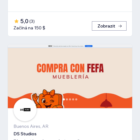
5,0
(
3
)
Zobrazit
Začíná na 150 $
Buenos Aires, AR
DS Studios