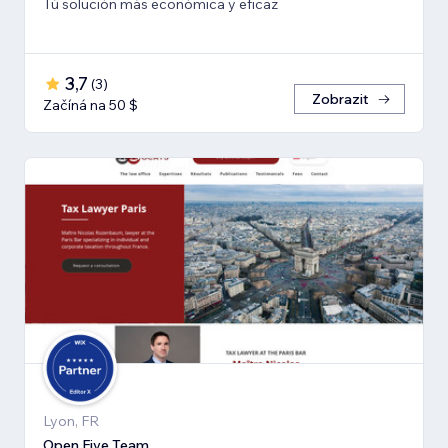
Tú solución más económica y eficaz
3,7
(
3
)
Zobrazit
Začíná na 50 $
Lyon, FR
Open Five Team