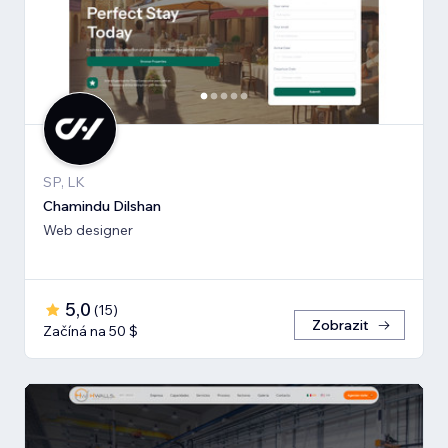
SP, LK
Chamindu Dilshan
Web designer
5,0
(
15
)
Zobrazit
Začíná na 50 $