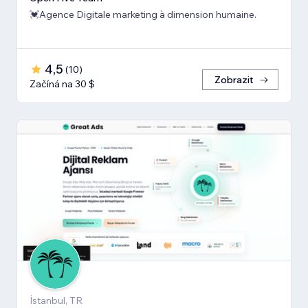
💓Agence Digitale marketing à dimension humaine.
4,5
(
10
)
Zobrazit
Začíná na 30 $
İstanbul, TR