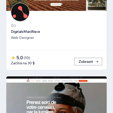
BG
DigitalsMaxWave
Web Designer
5,0
(
10
)
Zobrazit
Začíná na 30 $