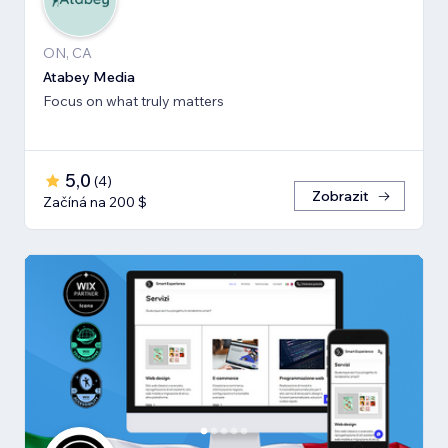
ON, CA
Atabey Media
Focus on what truly matters
5,0
(
4
)
Zobrazit
Začíná na 200 $