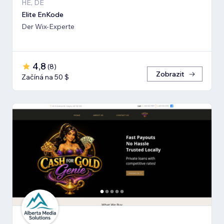
HE, DE
Elite EnKode
Der Wix-Experte
4,8
(
8
)
Zobrazit
Začíná na 50 $