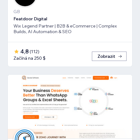
GB
Featdoor Digital
Wix Legend Partner | B2B & eCommerce | Complex
Builds, AI Automation & SEO
4,8
(
112
)
Zobrazit
Začíná na 250 $