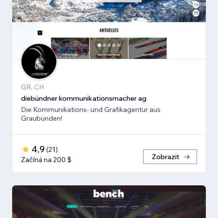
GR, CH
diebündner kommunikationsmacher ag
Die Kommunikations- und Grafikagentur aus
Graubünden!
4,9
(
21
)
Zobrazit
Začíná na 200 $