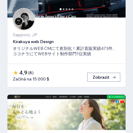
Sapporo, JP
Kirakuya web Design
オリジナルWEB CMにて差別化！累計直販実績473件、
ココナラにてWEBサイト制作部門1位実績
4,9
(
8
)
Zobrazit
Začíná na 15 000 $