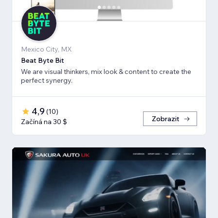
Mexico City, MX
Beat Byte Bit
We are visual thinkers, mix look & content to create the
perfect synergy.
4,9
(
10
)
Zobrazit
Začíná na 30 $