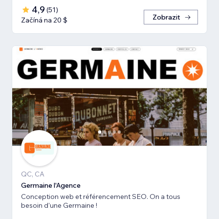
4,9
(
51
)
Zobrazit
Začíná na 20 $
QC, CA
Germaine l'Agence
Conception web et référencement SEO. On a tous
besoin d'une Germaine !