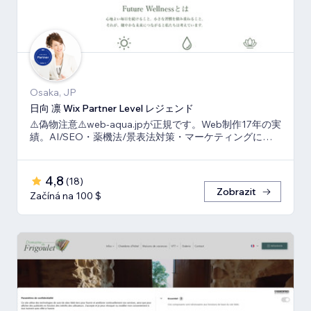
Osaka, JP
日向 凛 Wix Partner Level レジェンド
⚠️偽物注意⚠️web-aqua.jpが正規です。Web制作17年の実
績。AI/SEO・薬機法/景表法対策・マーケティングに強
いWix の専門家です。
4,8
(
18
)
Zobrazit
Začíná na 100 $