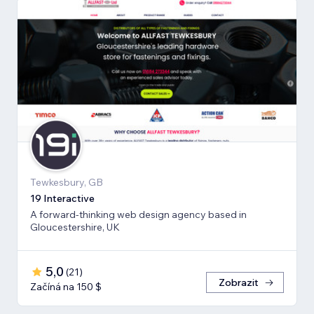
Tewkesbury, GB
19 Interactive
A forward-thinking web design agency based in
Gloucestershire, UK
5,0
(
21
)
Zobrazit
Začíná na 150 $