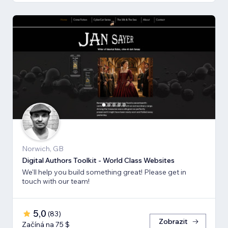
Norwich, GB
Digital Authors Toolkit - World Class Websites
We'll help you build something great! Please get in
touch with our team!
5,0
(
83
)
Zobrazit
Začíná na 75 $