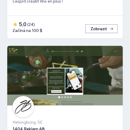
L'esprit créatif Wix en plus !
5,0
(
24
)
Zobrazit
Začíná na 100 $
Helsingborg, SE
1404 Reklam AB