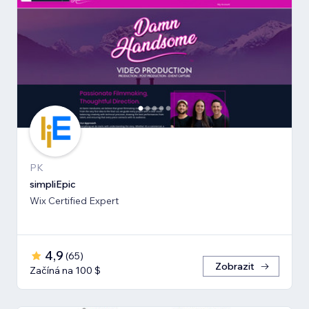
PK
simpliEpic
Wix Certified Expert
4,9
(
65
)
Zobrazit
Začíná na 100 $