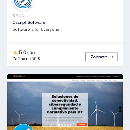
KA, IN
Qscript Software
Software is for Everyone
5,0
(
26
)
Zobrazit
Začíná na 50 $