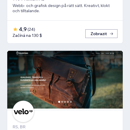
Webb- och grafisk design på rätt sätt. Kreativt, klokt
och tilltalande.
4,9
(
24
)
Zobrazit
Začíná na 130 $
RS, BR