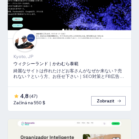
Kyoto, JP
ウィクシーランド｜かわむら泰範
綺麗なサイトは作れたけどお客さんがなぜか来ない？売
れない？という方、お任せ下さい｜SEO対策とFB広告
⇒LP⇒予約・売上獲得の仕組み作りのお手伝い
4,8
(
47
)
Zobrazit
Začíná na 550 $