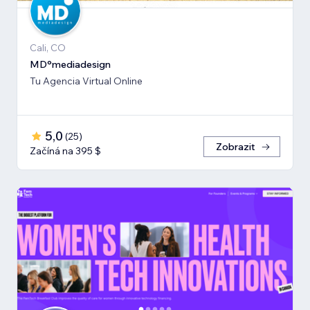
Cali, CO
MD°mediadesign
Tu Agencia Virtual Online
5,0
(
25
)
Zobrazit
Začíná na 395 $