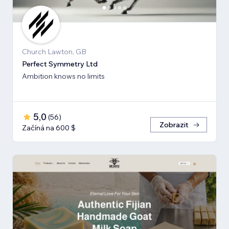
Church Lawton, GB
Perfect Symmetry Ltd
Ambition knows no limits
5,0
(
56
)
Zobrazit
Začíná na 600 $