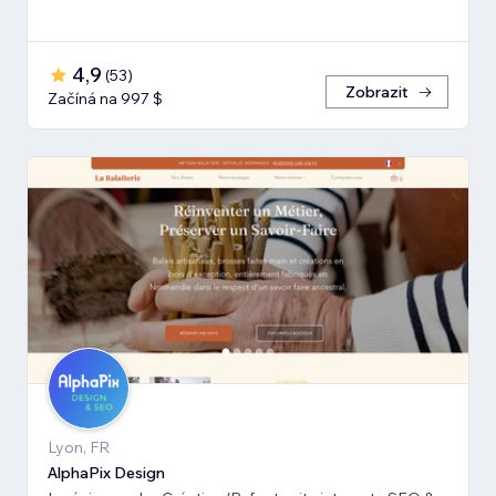
4,9
(
53
)
Zobrazit
Začíná na 997 $
Lyon, FR
AlphaPix Design