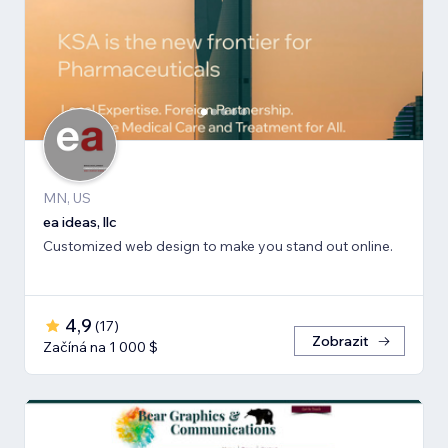
MN, US
ea ideas, llc
Customized web design to make you stand out online.
4,9
(
17
)
Zobrazit
Začíná na 1 000 $