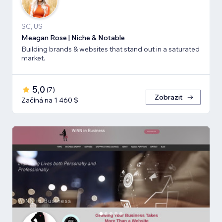
SC, US
Meagan Rose | Niche & Notable
Building brands & websites that stand out in a saturated
market.
5,0
(
7
)
Zobrazit
Začíná na 1 460 $