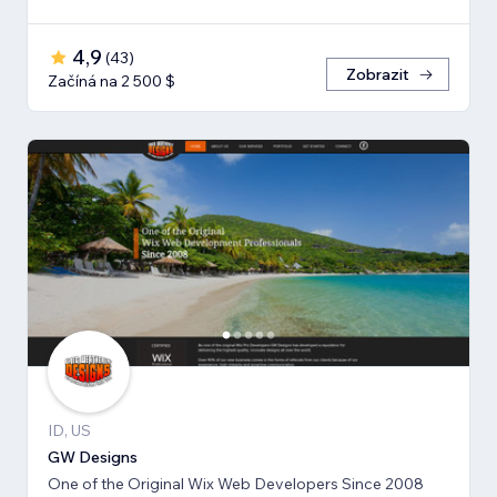
4,9
(
43
)
Zobrazit
Začíná na 2 500 $
ID, US
GW Designs
One of the Original Wix Web Developers Since 2008