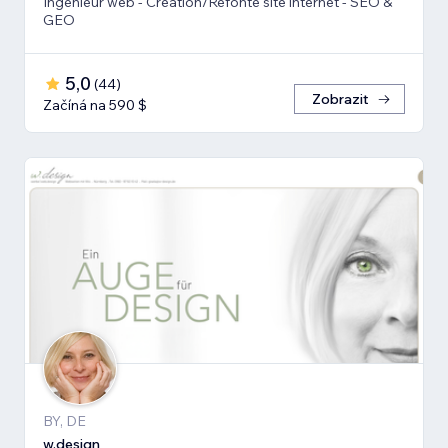
Ingénieur web - Création/Refonte site internet - SEO &
GEO
5,0
(
44
)
Zobrazit
Začíná na 590 $
BY, DE
w.design