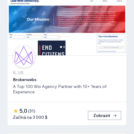
IL, US
Brokerwebs
A Top 100 Wix Agency Partner with 10+ Years of
Experience
5,0
(
31
)
Zobrazit
Začíná na 3 000 $