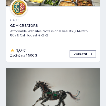
CA, US
GDM CREATORS
Affordable WebsitesProfessional Results [714-552-
8091] Call Today! 👩‍🎨 🎨
4,0
(
5
)
Zobrazit
Začíná na 1 500 $