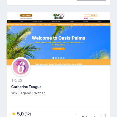
TX, US
Catherine Teague
Wix Legend Partner
5,0
(
32
)