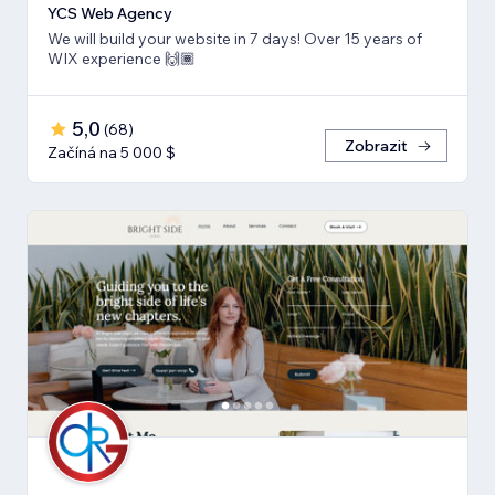
YCS Web Agency
We will build your website in 7 days! Over 15 years of
WIX experience 🙌🏾
5,0
(
68
)
Zobrazit
Začíná na 5 000 $