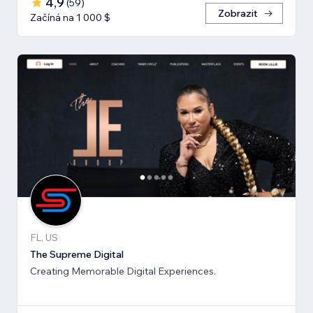
4,9
(
59
)
Zobrazit
Začíná na 1 000 $
FL, US
The Supreme Digital
Creating Memorable Digital Experiences.