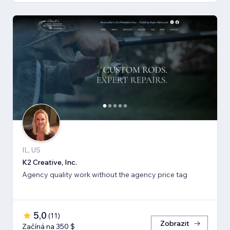
IL, US
K2 Creative, Inc.
Agency quality work without the agency price tag
5,0
(
11
)
Zobrazit
Začíná na 350 $