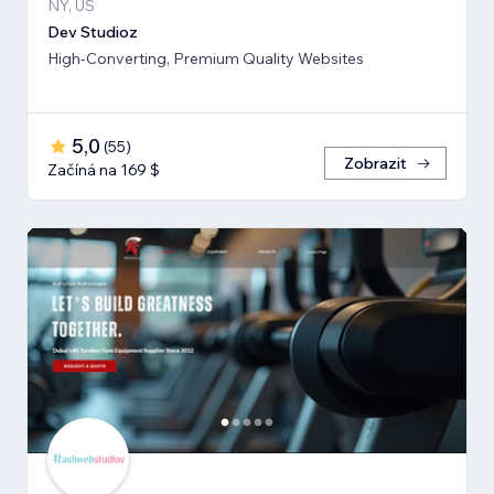
NY, US
Dev Studioz
High-Converting, Premium Quality Websites
5,0
(
55
)
Zobrazit
Začíná na 169 $