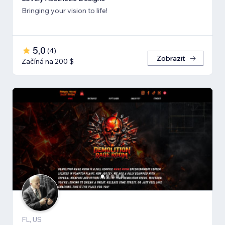
Bringing your vision to life!
5,0
(
4
)
Zobrazit
Začíná na 200 $
FL, US