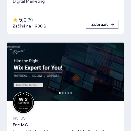
Digital Marketing
5,0
(
8
)
Zobrazit
Začíná na 1 900 $
NC, US
Eric MG