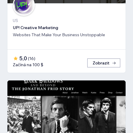
US
UP! Creative Marketing
Websites That Make Your Business Unstoppable
5,0
(
16
)
Zobrazit
Začíná na 100 $