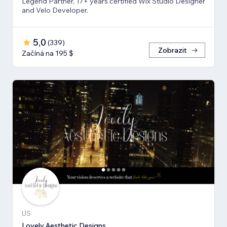
Legend Partner, 17+ years certified Wix Studio Designer
and Velo Developer.
5,0
(
339
)
Zobrazit
Začíná na 195 $
US
Lovely Aesthetic Designs