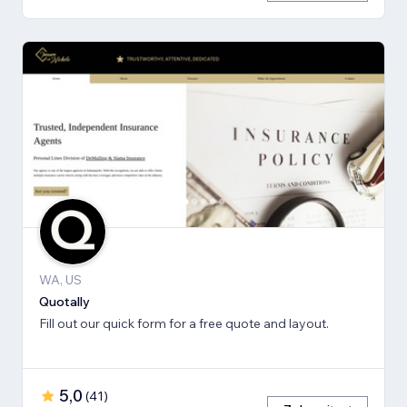
WA, US
Quotally
Fill out our quick form for a free quote and layout.
5,0
(
41
)