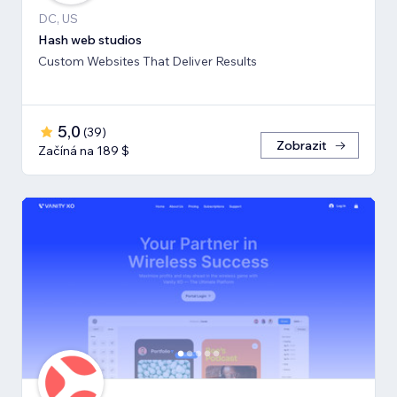
DC, US
Hash web studios
Custom Websites That Deliver Results
5,0
(
39
)
Zobrazit
Začíná na 189 $