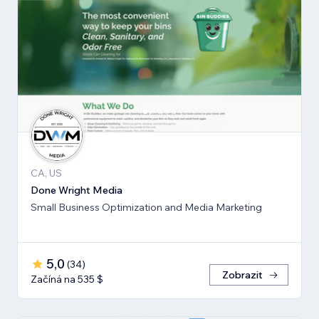
CA, US
Done Wright Media
Small Business Optimization and Media Marketing
5,0
(
34
)
Zobrazit
Začíná na 535 $