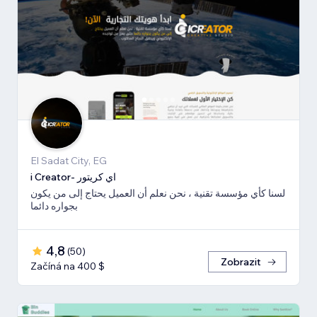
El Sadat City, EG
i Creator- اي كريتور
لسنا كأي مؤسسة تقنية ، نحن نعلم أن العميل يحتاج إلى من يكون
بجواره دائما
4,8
(
50
)
Zobrazit
Začíná na 400 $