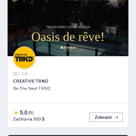
QC, CA
CREATIVE TRND
Be The Next TRND
5,0
(
5
)
Zobrazit
Začíná na 300 $