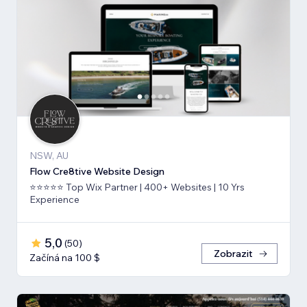
NSW, AU
Flow Cre8tive Website Design
⭐⭐⭐⭐⭐ Top Wix Partner | 400+ Websites | 10 Yrs
Experience
5,0
(
50
)
Zobrazit
Začíná na 100 $