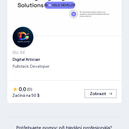
DU, AE
Digital Artician
Fullstack Developer
0,0
(
0
)
Zobrazit
Začíná na 50 $
Potřebujete pomoc při hledání profesionála?