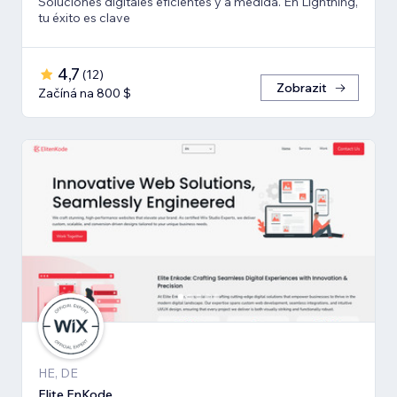
Soluciones digitales eficientes y a medida. En Lightning,
tu éxito es clave
4,7
(
12
)
Zobrazit
Začíná na 800 $
HE, DE
Elite EnKode