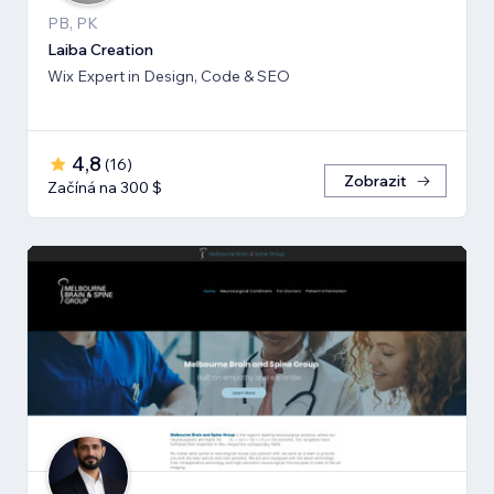
PB, PK
Laiba Creation
Wix Expert in Design, Code & SEO
4,8
(
16
)
Zobrazit
Začíná na 300 $