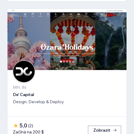
MH, IN
De' Capital
Design, Develop & Deploy
5,0
(
2
)
Zobrazit
Začíná na 200 $