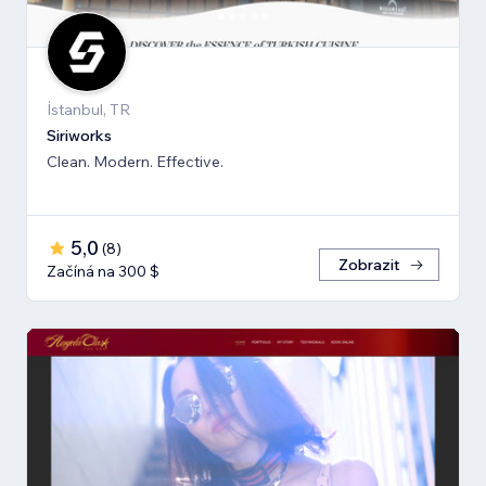
İstanbul, TR
Siriworks
Clean. Modern. Effective.
5,0
(
8
)
Zobrazit
Začíná na 300 $