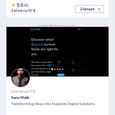
5,0
(
5
)
Zobrazit
Začíná na 50 $
Islamabad, PK
Sami Malik
Transforming Ideas into Exquisite Digital Solutions