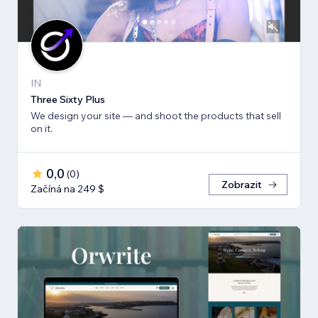
IN
Three Sixty Plus
We design your site — and shoot the products that sell
on it.
0,0
(
0
)
Zobrazit
Začíná na 249 $