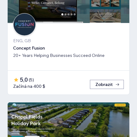
ENG, GB
Concept Fusion
20+ Years Helping Businesses Succeed Online
5,0
(
5
)
Zobrazit
Začíná na 400 $