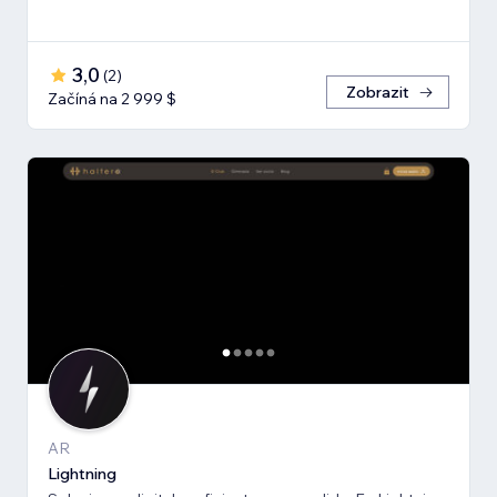
3,0
(
2
)
Zobrazit
Začíná na 2 999 $
AR
Lightning