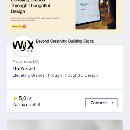
Aabenraa, DK
The Wix Girl
Elevating Brands Through Thoughtful Design
5,0
(
9
)
Zobrazit
Začíná na 50 $