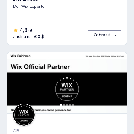
Der Wix-Experte
4,8
(
8
)
Zobrazit
Začíná na 500 $
GB